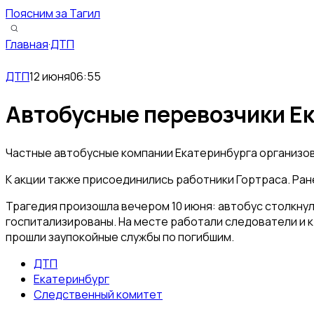
Поясним за Тагил
Главная
·
ДТП
ДТП
12 июня
06:55
Автобусные перевозчики Ек
Частные автобусные компании Екатеринбурга организова
К акции также присоединились работники Гортраса. Ран
Трагедия произошла вечером 10 июня: автобус столкнул
госпитализированы. На месте работали следователи и к
прошли заупокойные службы по погибшим.
ДТП
Екатеринбург
Следственный комитет