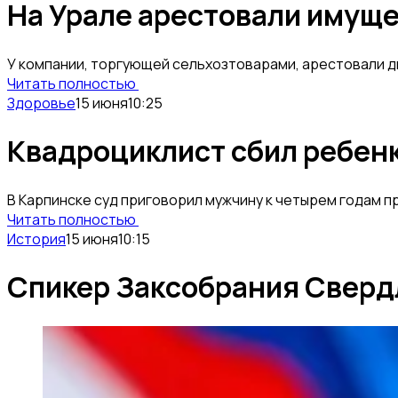
На Урале арестовали имуще
У компании, торгующей сельхозтоварами, арестовали д
Читать полностью
Здоровье
15 июня
10:25
Квадроциклист сбил ребенка
В Карпинске суд приговорил мужчину к четырем годам 
Читать полностью
История
15 июня
10:15
Спикер Заксобрания Свердл