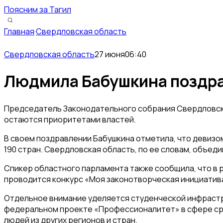
Поясним за Тагил
Главная
·
Свердловская область
Свердловская область
27 июня
06:40
Людмила Бабушкина поздра
Председатель Законодательного собрания Свердловско
остаются приоритетами властей.
В своем поздравлении Бабушкина отметила, что девизом
190 стран. Свердловская область, по ее словам, объеди
Спикер областного парламента также сообщила, что в р
проводится конкурс «Моя законотворческая инициатива
Отдельное внимание уделяется студенческой инфрастру
федеральном проекте «Профессионалитет» в сфере сре
людей из других регионов и стран.