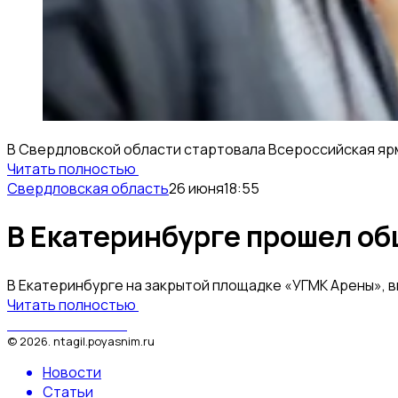
В Свердловской области стартовала Всероссийская ярм
Читать полностью
Свердловская область
26 июня
18:55
В Екатеринбурге прошел о
В Екатеринбурге на закрытой площадке «УГМК Арены», 
Читать полностью
Поясним за Тагил
©
2026
.
ntagil.poyasnim.ru
Новости
Статьи