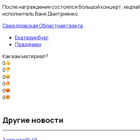
После награждения состоялся большой концерт, хедла
исполнитель Ваня Дмитриенко.
Свердловская Областная газета
Екатеринбург
Праздники
Как вам материал?
0
0
0
0
0
0
Другие новости
7 августа
10:40