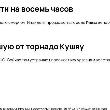
ти на восемь часов
ного смерчем. Инцидент произошел в городе Кушва вечер
шую от торнадо Кушву
 ЧС. Сейчас там устраняют последствия урагана и восс
вых коммуникаций. Реестровый номер: Эл № ФС77-89432 от 06 мая