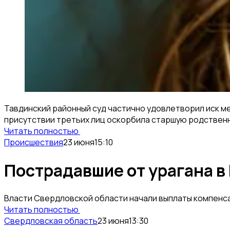
Тавдинский районный суд частично удовлетворил иск м
присутствии третьих лиц оскорбила старшую родственн
Читать полностью
Происшествия
23 июня
15:10
Пострадавшие от урагана в 
Власти Свердловской области начали выплаты компенса
Читать полностью
Свердловская область
23 июня
13:30