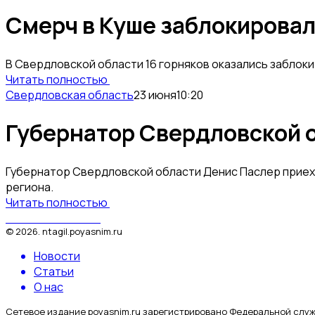
Смерч в Куше заблокировал
В Свердловской области 16 горняков оказались заблоки
Читать полностью
Свердловская область
23 июня
10:20
Губернатор Свердловской о
Губернатор Свердловской области Денис Паслер приеха
региона.
Читать полностью
Поясним за Тагил
©
2026
.
ntagil.poyasnim.ru
Новости
Статьи
О нас
Сетевое издание poyasnim.ru зарегистрировано Федеральной служ