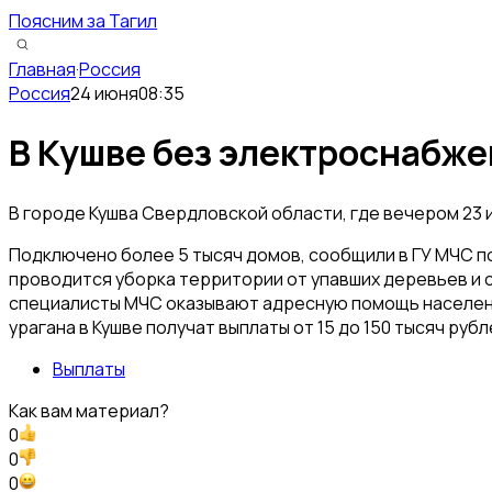
Поясним за Тагил
Главная
·
Россия
Россия
24 июня
08:35
В Кушве без электроснабже
В городе Кушва Свердловской области, где вечером 23
Подключено более 5 тысяч домов, сообщили в ГУ МЧС 
проводится уборка территории от упавших деревьев и 
специалисты МЧС оказывают адресную помощь населению.
урагана в Кушве получат выплаты от 15 до 150 тысяч рубл
Выплаты
Как вам материал?
0
0
0