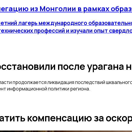
егацию из Монголии в рамках обра
етний лагерь международного образовательного
технических профессий и изучали опыт сверд
осстановили после урагана 
асти продолжается ликвидация последствий шквального в
ент информационной политики региона.
латить компенсацию за оск