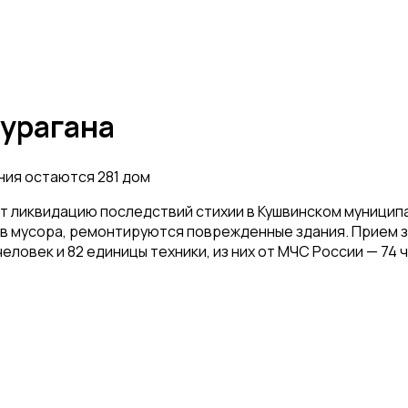
 урагана
ния остаются 281 дом
т ликвидацию последствий стихии в Кушвинском муницип
ров мусора, ремонтируются поврежденные здания. Прием
век и 82 единицы техники, из них от МЧС России — 74 ч