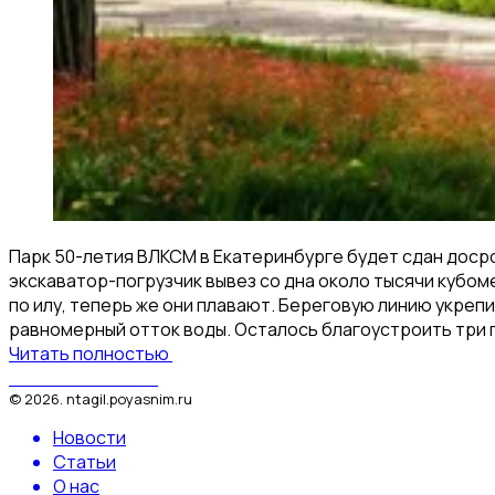
Парк 50-летия ВЛКСМ в Екатеринбурге будет сдан досро
экскаватор-погрузчик вывез со дна около тысячи кубом
по илу, теперь же они плавают. Береговую линию укреп
равномерный отток воды. Осталось благоустроить три п
Читать полностью
Поясним за Тагил
©
2026
.
ntagil.poyasnim.ru
Новости
Статьи
О нас