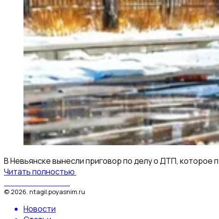
В Невьянске вынесли приговор по делу о ДТП, которое 
Читать полностью
Поясним за Тагил
©
2026
.
ntagil.poyasnim.ru
Новости