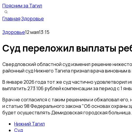
Поясним за Тагил
Главная
·
Здоровье
Здоровье
12 мая
13:15
Суд переложил выплаты реб
Свердловский областной суд изменил решение нижестоящ
районный суд Нижнего Тагила признал врача виновным в 
В январе 2026 года тот же суд частично удовлетворил 
выплатить 273 106 рублей компенсации за период с 1 ян
Врач не согласился с таким решением и обжаловал его
и статью 98 Федерального закона "Об основах охраны з
будет осуществлять Демидовская городская больница. 
Нижний Тагил
Суд