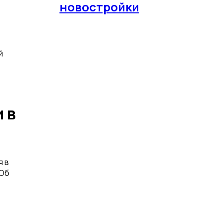
новостройки
й
 в
я в
 Об