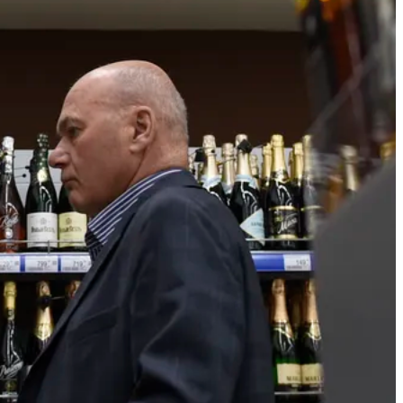
Крестный отец
уральской мафии вышел
на свободу после 20 лет
тюрьмы
Сегодня 16:10
Строителям
Свердловской области
вручили награды в
преддверии
профессионального
праздника
Сегодня 16:10