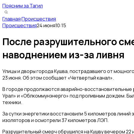
Поясним за Тагил
Главная
·
Происшествия
Происшествия
24 июня
10:15
После разрушительного см
наводнением из-за ливня
Улицы и дворы города Кушва, пострадавшего от мощного
23 июня. Об этом сообщает «Четвертый канал».
В городе продолжаются аварийно-восстановительные 
Урал» и «Облкоммунэнерго» под проливным дождем. Был
техники.
За сутки энергетики восстановили 5 километров линий 
изоляторов и осмотрели 37 километров ЛЭП.
Разрушительный смерч обрушился на Кушву вечером 22 