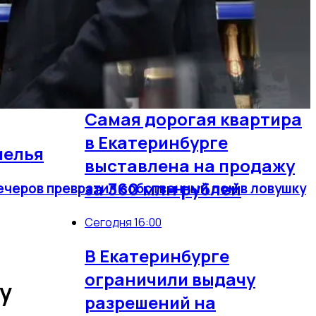
В Екатеринбурге покажут
фильмы-победители
фестиваля «Сталкер»
Сегодня 16:07
Самая дорогая квартира
в Екатеринбурге
мелья
выставлена на продажу
за 360 млн рублей
вечеров превратил собственный дом в ловушку
Сегодня 16:00
В Екатеринбурге
ограничили выдачу
у
разрешений на