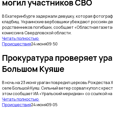
могил участников СВО
В Екатеринбурге задержали девушку, которая фотограф
кладбищ. Украинские вербовщики убеждают россиян дел
родственников погибших, сообщает «Областная газета»
комиссии в Свердловской области.
Читать полностью
Происшествия
24 июня
09:50
Прокуратура проверяет ура
Большом Куяше
В ночь на 23 июня ураган повредил церковь Рождества
селе Большой Куяш. Сильный ветер сорвал купол с крес
этом сообщает ИА «Уральский меридиан» со ссылкой на
Читать полностью
Происшествия
24 июня
09:05