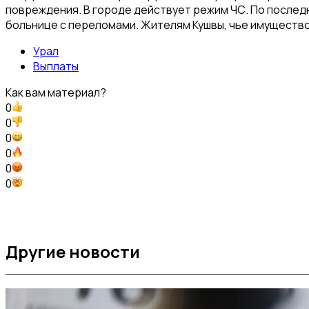
повреждения. В городе действует режим ЧС. По последн
больнице с переломами. Жителям Кушвы, чье имущество
Урал
Выплаты
Как вам материал?
0
0
0
0
0
0
Другие новости