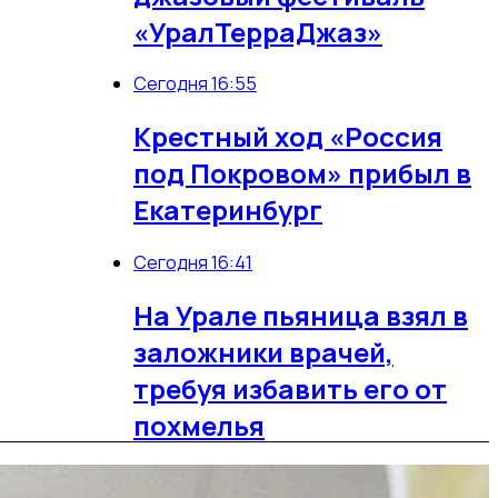
«УралТерраДжаз»
Сегодня 16:55
Крестный ход «Россия
под Покровом» прибыл в
Екатеринбург
Сегодня 16:41
На Урале пьяница взял в
заложники врачей,
требуя избавить его от
похмелья
Сегодня 16:35