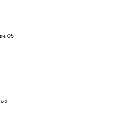
ан. Об
ния