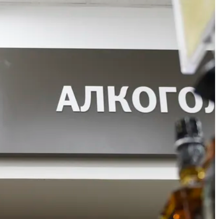
Книжный фестиваль
«Красная строка»
переедет на
Октябрьскую площадь в
Екатеринбурге
Сегодня 16:30
В Екатеринбурге
открылась выставка
Андрея Старцева
«Страсти по Андрею»
Сегодня 16:16