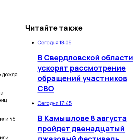
Читайте также
Сегодня 18:05
В Свердловской области
ускорят рассмотрение
о дождя
обращений участников
СВО
ти
ниц
Сегодня 17:45
В Камышлове 8 августа
или 45
пройдет двенадцатый
джазовый фестиваль
чили