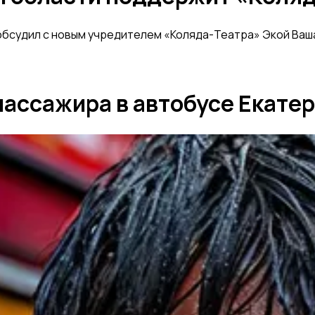
бсудил с новым учредителем «Коляда-Театра» Экой Ваша
пассажира в автобусе Екате