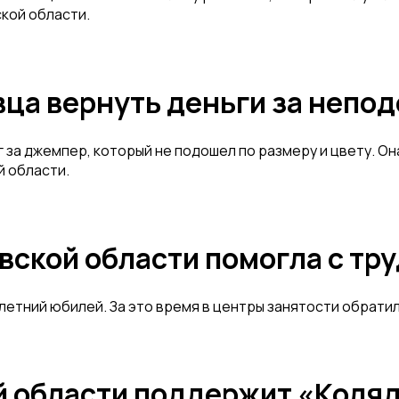
кой области.
вца вернуть деньги за неп
за джемпер, который не подошел по размеру и цвету. Он
 области.
ской области помогла с труд
етний юбилей. За это время в центры занятости обратил
области поддержит «Коляда