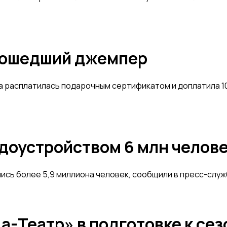
одошедший джемпер
а расплатилась подарочным сертификатом и доплатила 10
оустройством 6 млн человек
ись более 5,9 миллиона человек, сообщили в пресс-слу
-Театр» в подготовке к сез