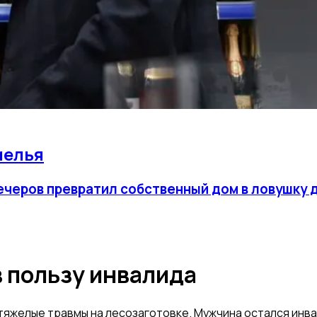
мелья
вечеров превратил собственный дом в ловушку
в пользу инвалида
тяжелые травмы на лесозаготовке. Мужчина остался инва