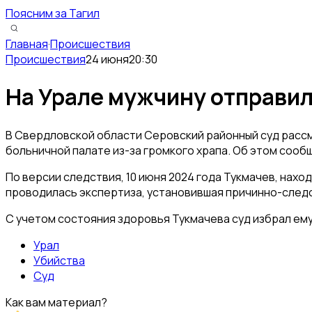
Поясним за Тагил
Главная
·
Происшествия
Происшествия
24 июня
20:30
На Урале мужчину отправил
В Свердловской области Серовский районный суд рассм
больничной палате из-за громкого храпа. Об этом сооб
По версии следствия, 10 июня 2024 года Тукмачев, нах
проводилась экспертиза, установившая причинно-след
С учетом состояния здоровья Тукмачева суд избрал ему
Урал
Убийства
Суд
Как вам материал?