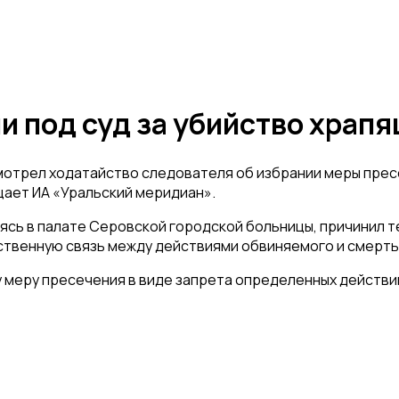
и под суд за убийство храпя
отрел ходатайство следователя об избрании меры пресе
щает ИА «Уральский меридиан».
одясь в палате Серовской городской больницы, причинил 
ственную связь между действиями обвиняемого и смерть
 меру пресечения в виде запрета определенных действий