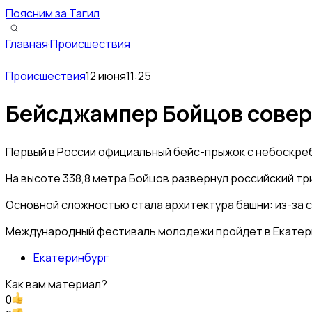
Поясним за Тагил
Главная
·
Происшествия
Происшествия
12 июня
11:25
Бейсджампер Бойцов соверш
Первый в России официальный бейс-прыжок с небоскреб
На высоте 338,8 метра Бойцов развернул российский тр
Основной сложностью стала архитектура башни: из-за с
Международный фестиваль молодежи пройдет в Екатерин
Екатеринбург
Как вам материал?
0