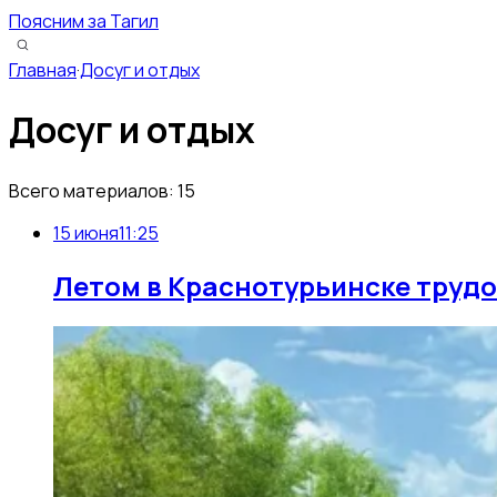
Поясним за Тагил
Главная
·
Досуг и отдых
Досуг и отдых
Всего материалов:
15
15 июня
11:25
Летом в Краснотурьинске трудо