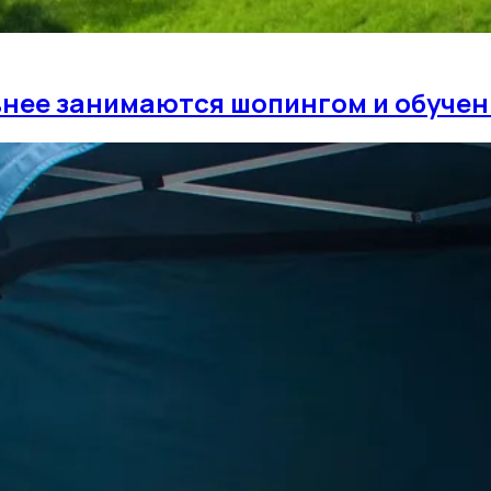
внее занимаются шопингом и обуче