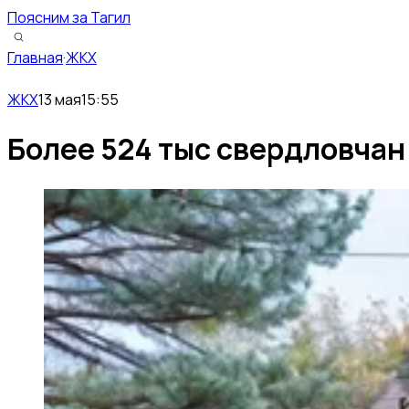
Поясним за Тагил
Главная
·
ЖКХ
ЖКХ
13 мая
15:55
Более 524 тыс свердловчан