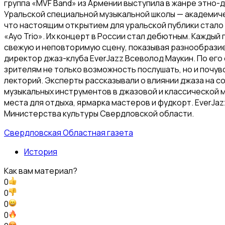
группа «MVF Band» из Армении выступила в жанре этно-
Уральской специальной музыкальной школы — академиче
что настоящим открытием для уральской публики стало
«Ayo Trio». Их концерт в России стал дебютным. Кажды
свежую и неповторимую сцену, показывая разнообразие
директор джаз-клуба EverJazz Всеволод Маукин. По его
зрителям не только возможность послушать, но и почув
лекторий. Эксперты рассказывали о влиянии джаза на с
музыкальных инструментов в джазовой и классической м
места для отдыха, ярмарка мастеров и фудкорт. EverJaz
Министерства культуры Свердловской области.
Свердловская Областная газета
История
Как вам материал?
0
0
0
0