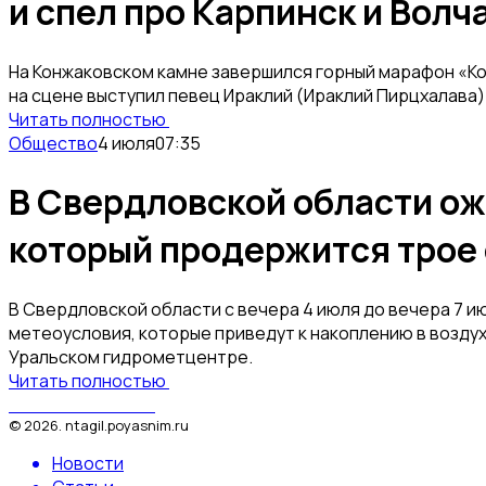
и спел про Карпинск и Волч
На Конжаковском камне завершился горный марафон «Ко
на сцене выступил певец Ираклий (Ираклий Пирцхалава)
Читать полностью
Общество
4 июля
07:35
В Свердловской области ож
который продержится трое 
В Свердловской области с вечера 4 июля до вечера 7 
метеоусловия, которые приведут к накоплению в возду
Уральском гидрометцентре.
Читать полностью
Поясним за Тагил
©
2026
.
ntagil.poyasnim.ru
Новости