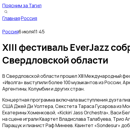
Поясним за Тагил
Главная
·
Россия
Россия
6 июля
11:45
XIII фестиваль EverJazz собр
Свердловской области
В Свердловской области прошел XIII Международный фес
«Иволга» выступили более 100 музыкантов из России, Ар
Аргентины, Колумбии и других стран.
Концертная программа включала выступления дуэта пиа
США Джей Ди Уолтера, Секстета Тараса Гусарова из Мос
Екатерины Хоменковой, «Kickin’ Jass Orchestra», Васи Бе
на сцене играли Квартет Владислава Талабуева, Трио А
Паращук и пианист Раф Минеев. Квинтет «Sondesur» до