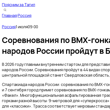
Поясним за Тагил
Главная
·
Россия
Россия
1 июля
09:00
Соревнования по BMX-гонк
народов России пройдут в 
В 2026 году главным внутренним стартом для представ
народов России. Соревнования пройдут в 44 видах спор
центральной площадкой станет Свердловская область, 
Спартакиада народов России: соревнования по BMX-гон
и 7 сентября город примет соревнования по BMX-гонка
«Факел». Многофункциональная асфальтированная трас
горками разной высоты: 9-метровой для «суперкросса»
для «классики». Трасса соответствует мировым станда