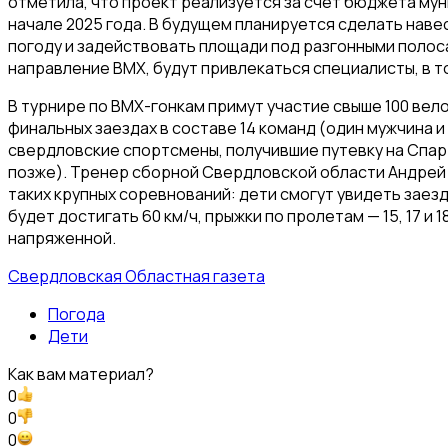
отметила, что проект реализуется за счет бюджета мун
начале 2025 года. В будущем планируется сделать нав
погоду и задействовать площади под разгонными полос
направление BMX, будут привлекаться специалисты, в т
В турнире по BMX-гонкам примут участие свыше 100 вело
финальных заездах в составе 14 команд (один мужчина и
свердловские спортсмены, получившие путевку на Спар
позже). Тренер сборной Свердловской области Андрей 
таких крупных соревнований: дети смогут увидеть заезд
будет достигать 60 км/ч, прыжки по пролетам — 15, 17 и
напряженной.
Свердловская Областная газета
Погода
Дети
Как вам материал?
0
0
0