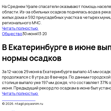
На Среднем Урале спасатели оказывают помощь насел
области. Из-за обильных осадков поднялась вода в река
жилых дома и 592 приусадебных участка в четырех мун
регионального МЧС.
Читать полностью
Общество
30 июня
13:20
В Екатеринбурге в июне вы
нормы осадков
За 12 часов 29 июня в Екатеринбурге выпало 45 мм осад
продолжался с 8 утра до 8 вечера. По данным городско
столице выпало уже 197 мм дождя, что составляет 37% 
июня. Предыдущий рекорд по осадкам в июне был установ
Читать полностью
Поясним за Тагил
©
2026
.
ntagil.poyasnim.ru