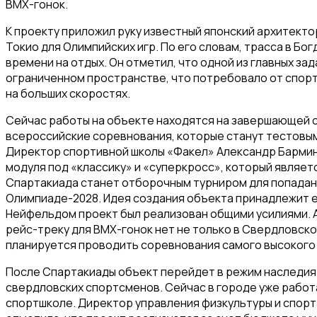
BMX-гонок.
К проекту приложил руку известный японский архитект
Токио для Олимпийских игр. По его словам, трасса в Бо
времени на отдых. Он отметил, что одной из главных з
ограниченном пространстве, что потребовало от спор
на больших скоростях.
Сейчас работы на объекте находятся на завершающей 
всероссийские соревнования, которые станут тестовы
Директор спортивной школы «Факел» Александр Бармин 
модуля под «классику» и «суперкросс», который являет
Спартакиада станет отборочным турниром для попадани
Олимпиаде-2028. Идея создания объекта принадлежит е
Нейфельдом проект был реализован общими усилиями.
рейс-треку для BMX-гонок нет не только в Свердловско
планируется проводить соревнования самого высокого 
После Спартакиады объект перейдет в режим наследия 
свердловских спортсменов. Сейчас в городе уже рабо
спортшколе. Директор управления физкультуры и спорт