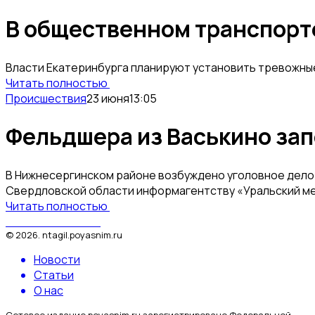
В общественном транспорте
Власти Екатеринбурга планируют установить тревожные 
Читать полностью
Происшествия
23 июня
13:05
Фельдшера из Васькино зап
В Нижнесергинском районе возбуждено уголовное дело
Свердловской области информагентству «Уральский м
Читать полностью
Поясним за Тагил
©
2026
.
ntagil.poyasnim.ru
Новости
Статьи
О нас
Сетевое издание poyasnim.ru зарегистрировано Федеральной