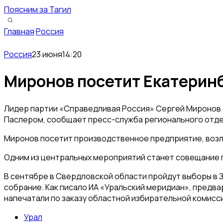
Поясним за Тагил
Главная
·
Россия
Россия
23 июня
14:20
Миронов посетит Екатеринб
Лидер партии «Справедливая Россия» Сергей Миронов 
Паслером, сообщает пресс-служба регионального отде
Миронов посетит производственное предприятие, возлож
Одним из центральных мероприятий станет совещание п
В сентябре в Свердловской области пройдут выборы в З
собрание. Как писало ИА «Уральский меридиан», предва
напечатали по заказу областной избирательной комисс
Урал