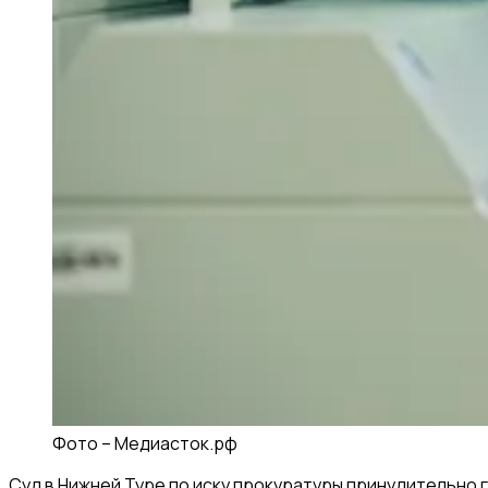
Фото –
Медиасток.рф
Суд в Нижней Туре по иску прокуратуры принудительно