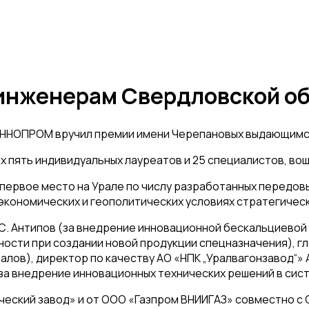
 инженерам Свердловской о
ННОПРОМ вручил премии имени Черепановых выдающимся и
х пять индивидуальных лауреатов и 25 специалистов, во
первое место на Урале по числу разработанных передовы
ых экономических и геополитических условиях стратегич
 С. Антипов (за внедрение инновационной бескальциевой
ьности при создании новой продукции спецназначения), 
лов), директор по качеству АО «НПК „Уралвагонзавод“» А
 (за внедрение инновационных технических решений в си
еский завод» и от ООО «Газпром ВНИИГАЗ» совместно с О