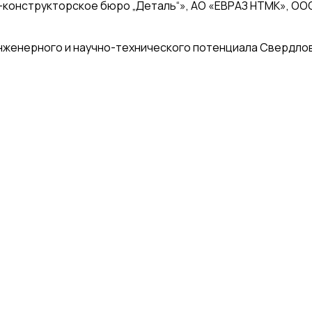
о-конструкторское бюро „Деталь“», АО «ЕВРАЗ НТМК», ОО
женерного и научно-технического потенциала Свердловс