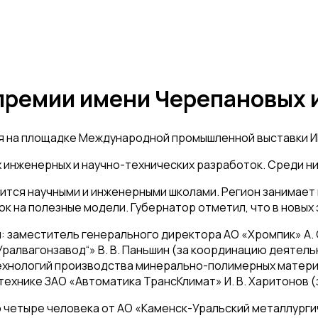
 премии имени Черепановых
я на площадке Международной промышленной выставки И
х инженерных и научно-технических разработок. Среди ни
ится научными и инженерными школами. Регион занимает 
явок на полезные модели. Губернатор отметил, что в нов
: заместитель генерального директора АО «Хромпик» А.
ралвагонзавод“» В. В. Паньшин (за координацию деятел
технологий производства минерально-полимерных материа
отехнике ЗАО «Автоматика ТрансКлимат» И. В. Харитонов
 четыре человека от АО «Каменск-Уральский металлургич