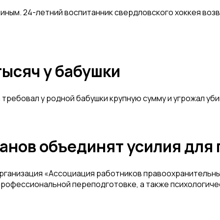
иным. 24-летний воспитанник свердловского хоккея возв
тысяч у бабушки
требовал у родной бабушки крупную сумму и угрожал уб
анов объединят усилия для
ганизация «Ассоциация работников правоохранительных 
профессиональной переподготовке, а также психологиче