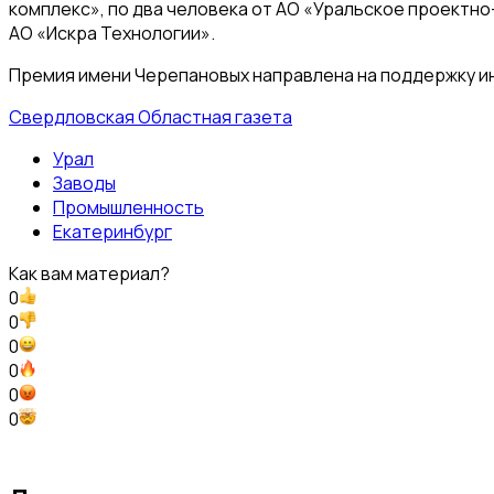
комплекс», по два человека от АО «Уральское проектн
АО «Искра Технологии».
Премия имени Черепановых направлена на поддержку ин
Свердловская Областная газета
Урал
Заводы
Промышленность
Екатеринбург
Как вам материал?
0
0
0
0
0
0