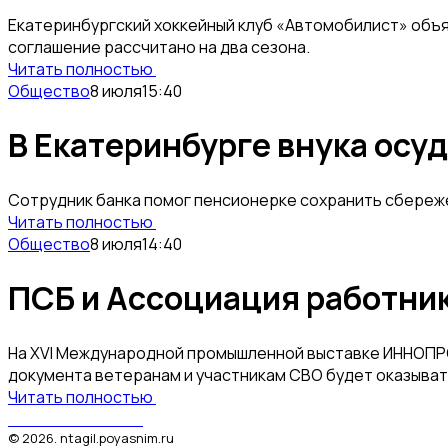
Екатеринбургский хоккейный клуб «Автомобилист» объя
соглашение рассчитано на два сезона.
Читать полностью
Общество
8 июля
15:40
В Екатеринбурге внука осуд
Сотрудник банка помог пенсионерке сохранить сбереже
Читать полностью
Общество
8 июля
14:40
ПСБ и Ассоциация работни
На XVI Международной промышленной выставке ИННОПРО
документа ветеранам и участникам СВО будет оказыват
Читать полностью
Поясним за Тагил
©
2026
.
ntagil.poyasnim.ru