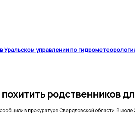
 в Уральском управлении по гидрометеоролог
я похитить родственников д
ообщили в прокуратуре Свердловской области. В июле 20