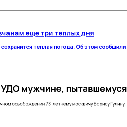
чанам еще три теплых дня
 сохранится теплая погода. Об этом сообщили
в УДО мужчине, пытавшемус
чном освобождении 73-летнему москвичу Борису Гулину, с