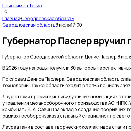
Поясним за Тагил
Главная
·
Свердловская область
Свердловская область
8 июля
17:00
Губернатор Паслер вручил
Губернатор Свердловской области Денис Паслер 8 июл
В 2026 году награды получили 30 авторов перспективны
По словам Дениса Паслера, Свердловская область слав
технологий. Также область входит в топ-5 по числу за
Лауреатами премии в индивидуальных номинациях стали
управления механосборочного производства АО «НПК „У
комбинат» В. А. Савин (за вклад в создание прорывных 
рамках гособоронзаказа), главный специалист по свет
Лауреатами в составе творческих коллективов стали по