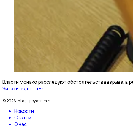
Власти Монако расследуют обстоятельства взрыва, в ре
Читать полностью
Поясним за Тагил
©
2026
.
ntagil.poyasnim.ru
Новости
Статьи
О нас