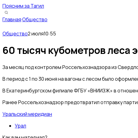
Поясним за Тагил
Главная
·
Общество
Общество
2 июля
10:55
60 тысяч кубометров леса 
За месяц под контролем Россельхознадзора из Свердло
В период с 1 по 30 июня на вагоны с лесом было оформ
В Екатеринбургском филиале ФГБУ «ВНИИЗЖ» в отношен
Ранее Россельхознадзор предотвратил отправку партии 
Уральский меридиан
Урал
Как вам материал?