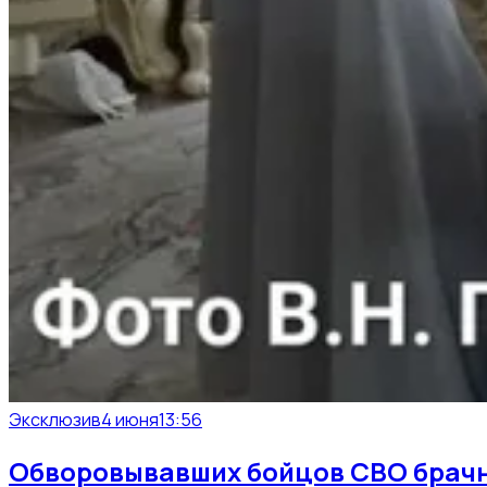
Эксклюзив
4 июня
13:56
Обворовывавших бойцов СВО брачны