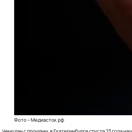
Фото –
Медиасток.рф
Чемодан с прошлым: в Екатеринбурге спустя 23 года на