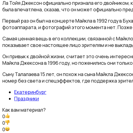
Ла Тойя Джексон официально признала его двойником, ко
была впечатлена, сказав, что он может официально пре
Первый раз он был на концерте Майкла в 1992 году в Бух
фотоаппарата, и фотографий этого момента нет. Позже о
Самая ценная вещь в его коллекции, связанной с Майкло
показывает свое настоящее лицо зрителям и не выклады
Он привык к двойной жизни, считает это очень интересн
Майкла Джексона в 1996 году, но поженились они только 
Сыну Талалаева 15 лет, он похож на сына Майкла Джекс
номер без света и спецэффектов, где поддержка зрите
Екатеринбург
Праздники
Как вам материал?
0
0
0