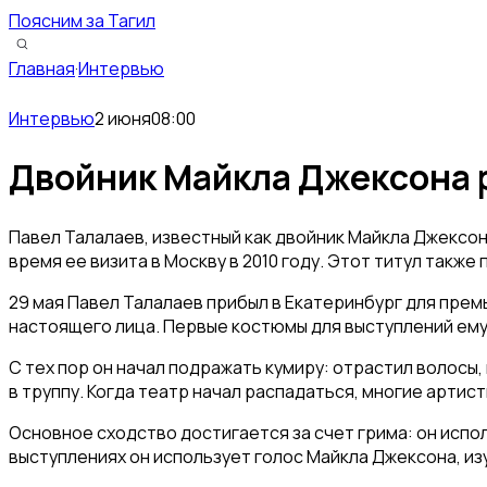
Поясним за Тагил
Главная
·
Интервью
Интервью
2 июня
08:00
Двойник Майкла Джексона р
Павел Талалаев, известный как двойник Майкла Джексон
время ее визита в Москву в 2010 году. Этот титул такж
29 мая Павел Талалаев прибыл в Екатеринбург для прем
настоящего лица. Первые костюмы для выступлений ему с
С тех пор он начал подражать кумиру: отрастил волосы,
в труппу. Когда театр начал распадаться, многие артис
Основное сходство достигается за счет грима: он испо
выступлениях он использует голос Майкла Джексона, изу