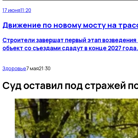
17 июня
11:20
Движение по новому мосту на трасс
Строители завершат первый этап возведения 
объект со съездами сдадут в конце 2027 года
Здоровье
7 мая
21:30
Суд оставил под стражей п