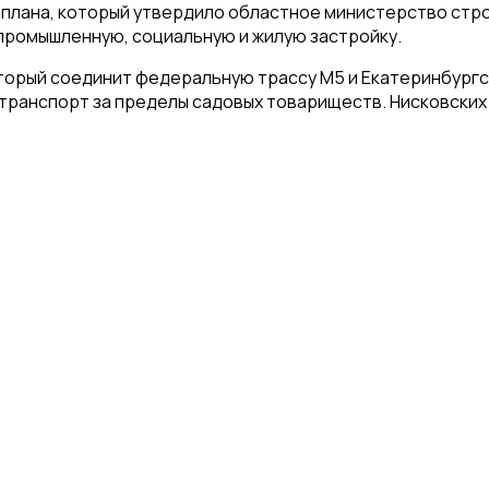
 плана, который утвердило областное министерство стр
 промышленную, социальную и жилую застройку.
оторый соединит федеральную трассу М5 и Екатеринбург
 транспорт за пределы садовых товариществ. Нисковских