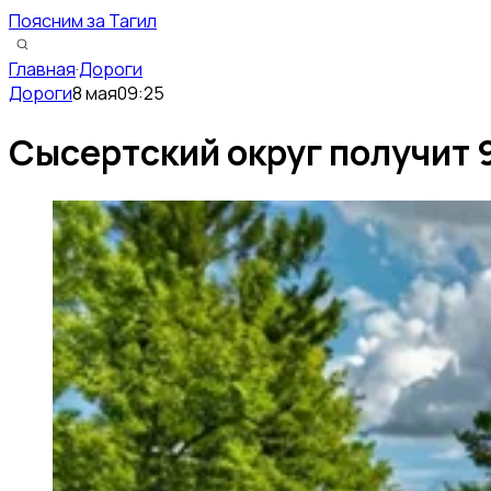
Поясним за Тагил
Главная
·
Дороги
Дороги
8 мая
09:25
Сысертский округ получит 