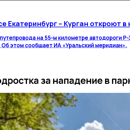
е Екатеринбург – Курган откроют в
путепровода на 55-м километре автодороги Р-3
. Об этом сообщает ИА «Уральский меридиан».
одростка за нападение в пар