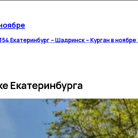
 ноябре
54 Екатеринбург – Шадринск – Курган в ноябре
ке Екатеринбурга