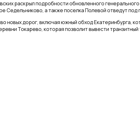
овских раскрыл подробности обновленного генерального
шое Седельниково, а также поселка Полевой отведут под
тво новых дорог, включая южный обход Екатеринбурга, к
деревни Токарево, которая позволит вывести транзитный