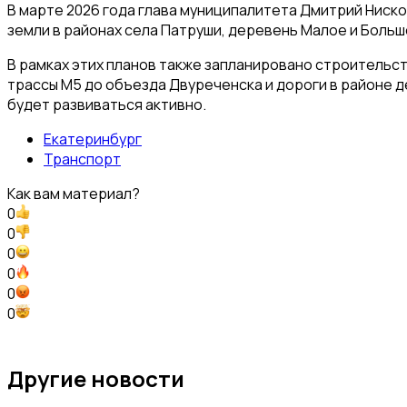
В марте 2026 года глава муниципалитета Дмитрий Ниск
земли в районах села Патруши, деревень Малое и Боль
В рамках этих планов также запланировано строительс
трассы М5 до объезда Двуреченска и дороги в районе 
будет развиваться активно.
Екатеринбург
Транспорт
Как вам материал?
0
0
0
0
0
0
Другие новости