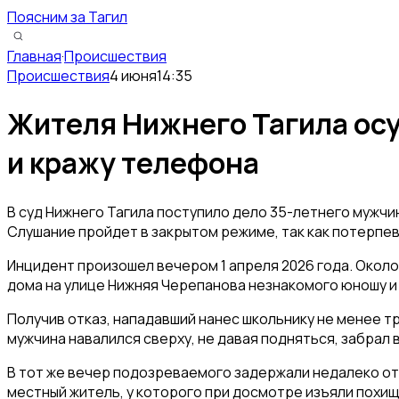
Поясним за Тагил
Главная
·
Происшествия
Происшествия
4 июня
14:35
Жителя Нижнего Тагила осу
и кражу телефона
В суд Нижнего Тагила поступило дело 35-летнего мужчи
Слушание пройдет в закрытом режиме, так как потерп
Инцидент произошел вечером 1 апреля 2026 года. Окол
дома на улице Нижняя Черепанова незнакомого юношу и 
Получив отказ, нападавший нанес школьнику не менее тр
мужчина навалился сверху, не давая подняться, забрал 
В тот же вечер подозреваемого задержали недалеко от
местный житель, у которого при досмотре изъяли похи