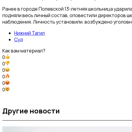
Ранее в городе Полевской 13-летняя школьница ударил
подняли весь личный состав, оповестили директоров шк
наблюдения. Личность установили, возбуждено уголовн
Нижний Тагил
Суд
Как вам материал?
0
0
0
0
0
0
Другие новости