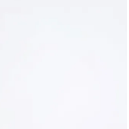
Екатеринбургский центр
признан объектом
культурного наследия
Сегодня 09:55
Книжный фестиваль
«Красная строка» в
Екатеринбурге сменил
площадку
Сегодня 09:10
Свердловские власти
сократили срок