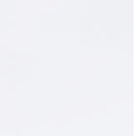
об организации
наблюдения за выборами
Сегодня 10:05
Химик-лаборант получил
15 лет за производство
наркотиков в
Екатеринбурге
Сегодня 10:05
Пять человек погибли в
ДТП на трассе
Екатеринбург — Тюмень
Сегодня 10:05