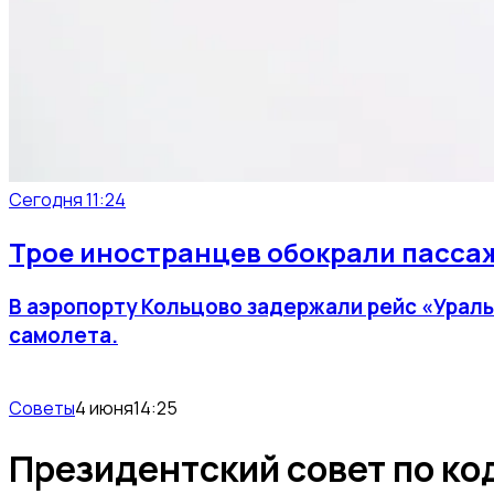
Сегодня 11:24
Трое иностранцев обокрали пассаж
В аэропорту Кольцово задержали рейс «Ураль
самолета.
Советы
4 июня
14:25
Президентский совет по к