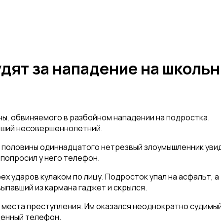
дят за нападение на школьн
ны, обвиняемого в разбойном нападении на подростка.
евший несовершеннолетний.
о половины одиннадцатого нетрезвый злоумышленник увид
попросил у него телефон.
ех ударов кулаком по лицу. Подросток упал на асфальт, а
выпавший из кармана гаджет и скрылся.
 места преступления. Им оказался неоднократно судимы
щенный телефон.