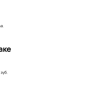
а.
аке
зуб.