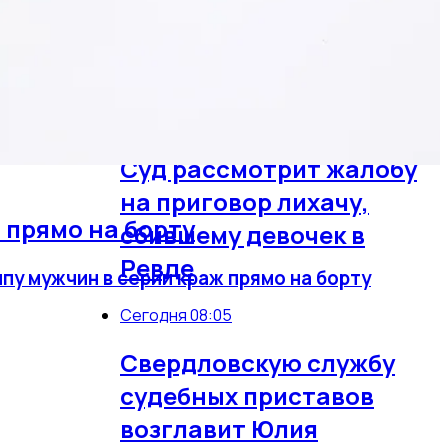
рассмотрения
обращений участников
СВО
Сегодня 08:50
Суд рассмотрит жалобу
на приговор лихачу,
 прямо на борту
сбившему девочек в
Ревде
пу мужчин в серии краж прямо на борту
Сегодня 08:05
Свердловскую службу
судебных приставов
возглавит Юлия