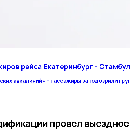
иров рейса Екатеринбург – Стамбул
ских авиалиний» – пассажиры заподозрили груп
одификации провел выездное