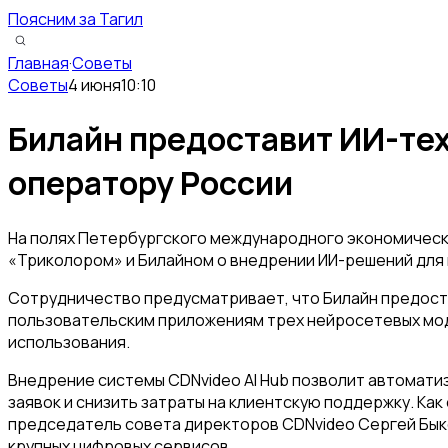
Поясним за Тагил
Главная
·
Советы
Советы
4 июня
10:10
Билайн предоставит ИИ-те
оператору России
На полях Петербургского международного экономичес
«Триколором» и Билайном о внедрении ИИ-решений для
Сотрудничество предусматривает, что Билайн предост
пользовательским приложениям трех нейросетевых мод
использования.
Внедрение системы CDNvideo AI Hub позволит автомати
заявок и снизить затраты на клиентскую поддержку. Ка
председатель совета директоров CDNvideo Сергей Бык
крупных цифровых сервисов.