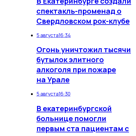
В Екатеринбурге создали
спектакль-променад о
Свердловском рок-клубе
5 августа
16:34
Огонь уничтожил тысячи
бутылок элитного
алкоголя при пожаре
на Урале
5 августа
16:30
В екатеринбургской
больнице помогли
первым ста пациентам с