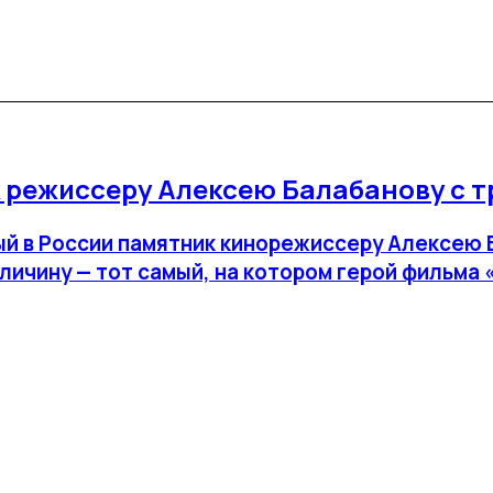
 режиссеру Алексею Балабанову с 
ый в России памятник кинорежиссеру Алексею 
личину — тот самый, на котором герой фильма 