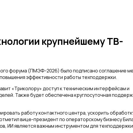
хнологии крупнейшему ТВ-
кого форума (ПМЭФ-2026) было подписано соглашение м
 повышения эффективности работы техподдержки.
авит «Триколору» доступ к техническим интерфейсам и
елей. Также будет обеспечена круглосуточная поддерж
зировать работу контактного центра, ускорить обработк
к отметил вице-президент по операторскому бизнесу Бил
ов, ИИ является важным инструментом для техподдержки