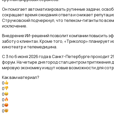
Он помогает автоматизировать рутинные задачи, осво
сокращает время ожидания ответа и снижает репутаци
Стручковский подчеркнул, что телеком-гиганты по всем
исключение.
Внедрение ИИ-решений позволит компании повысить эф
заботу о клиентах. Кроме того, «Триколор» планирует и
кинотеатр и телемедицина.
С 3 по 6 июня 2026 года в Санкт-Петербурге проходит
форум. На четыре дня город стал центром притяжения д
мировую экономику и ищут новые возможности для сот
Как вам материал?
0
0
0
0
0
0