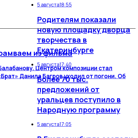
5 августа
18:55
Родителям показали
новую площадку дворца
творчества в
1
Екатеринбурге
трамваем из фильма
5 августа
17:40
Балабанову. Центром композиции стал
«Брат» Данила Багров уходил от погони. Об
Более 70 тыс.
предложений от
уральцев поступило в
Народную программу
5 августа
17:05