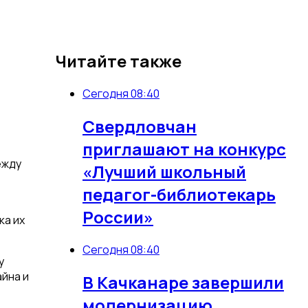
Читайте также
Сегодня 08:40
Свердловчан
приглашают на конкурс
ежду
«Лучший школьный
педагог-библиотекарь
России»
ка их
Сегодня 08:40
у
айна и
В Качканаре завершили
модернизацию