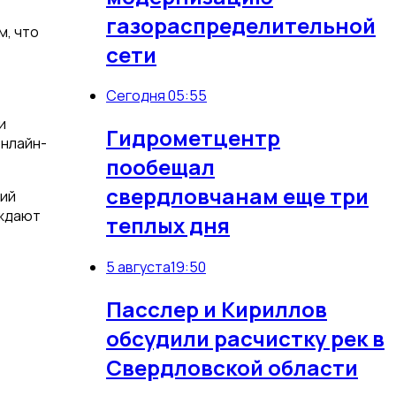
газораспределительной
м, что
сети
Сегодня 05:55
и
Гидрометцентр
онлайн-
пообещал
свердловчанам еще три
кий
уждают
теплых дня
5 августа
19:50
Пасслер и Кириллов
обсудили расчистку рек в
Свердловской области