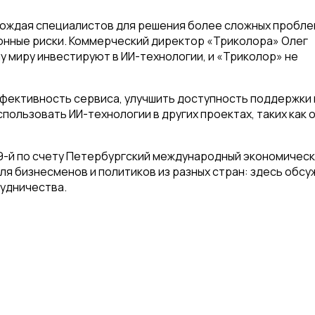
бождая специалистов для решения более сложных пробле
онные риски. Коммерческий директор «Триколора» Олег
у миру инвестируют в ИИ-технологии, и «Триколор» не
фективность сервиса, улучшить доступность поддержки 
спользовать ИИ-технологии в других проектах, таких как 
 29-й по счету Петербургский международный экономичес
ля бизнесменов и политиков из разных стран: здесь обс
рудничества.