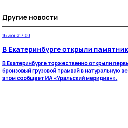
Другие новости
16 июня
17:00
В Екатеринбурге открыли памятник
В Екатеринбурге торжественно открыли перв
бронзовый грузовой трамвай в натуральную ве
этом сообщает ИА «Уральский меридиан».