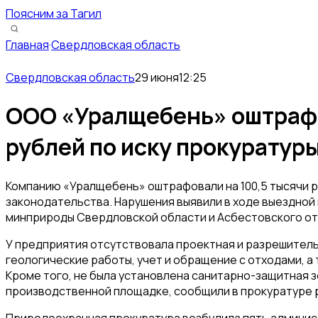
Поясним за Тагил
Главная
·
Свердловская область
Свердловская область
29 июня
12:25
ООО «Уралщебень» оштрафо
рублей по иску прокуратур
Компанию «Уралщебень» оштрафовали на 100,5 тысячи 
законодательства. Нарушения выявили в ходе выездной
минприроды Свердловской области и Асбестовского о
У предприятия отсутствовала проектная и разрешител
геологические работы, учет и обращение с отходами, а
Кроме того, не была установлена санитарно-защитная з
производственной площадке, сообщили в прокуратуре 
Природоохранная прокуратура возбудила пять админис