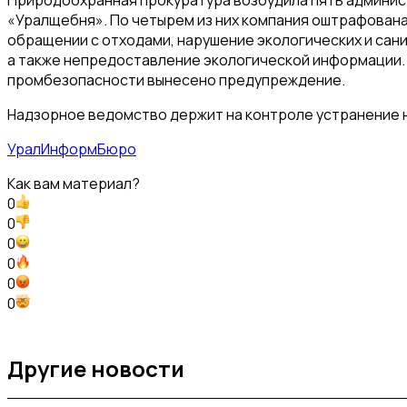
«Уралщебня». По четырем из них компания оштрафован
обращении с отходами, нарушение экологических и са
а также непредоставление экологической информации.
промбезопасности вынесено предупреждение.
Надзорное ведомство держит на контроле устранение 
УралИнформБюро
Как вам материал?
0
0
0
0
0
0
Другие новости