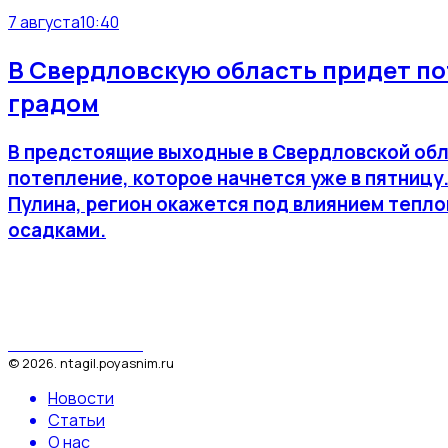
7 августа
10:40
В Свердловскую область придет по
градом
В предстоящие выходные в Свердловской об
потепление, которое начнется уже в пятницу
Пулина, регион окажется под влиянием тепло
осадками.
Поясним за Тагил
©
2026
.
ntagil.poyasnim.ru
Новости
Статьи
О нас