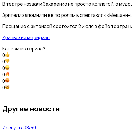
В театре назвали Захаренко не просто коллегой, а мудр
Зрители запомнили ее по ролям в спектаклях «Мещанин 
Прощание с актрисой состоится 2 июля в фойе театра на 
Уральский меридиан
Как вам материал?
0
0
0
0
0
0
Другие новости
7 августа
08:50