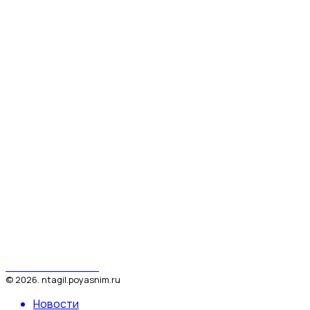
Поясним за Тагил
©
2026
.
ntagil.poyasnim.ru
Новости