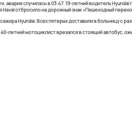
, авария случилась в 03:47. 19-летний водитель Hyundai
 Haval отбросило на дорожный знак «Пешеходный перехо
сажира Hyundai. Всех пятерых доставили в больницу с ра
 40-летний мотоциклист врезался в стоящий автобус, ож