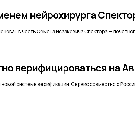
именем нейрохирурга Спекто
енован в честь Семена Исааковича Спектора — почетно
тно верифицироваться на Ав
 новой системе верификации. Сервис совместно с Росси