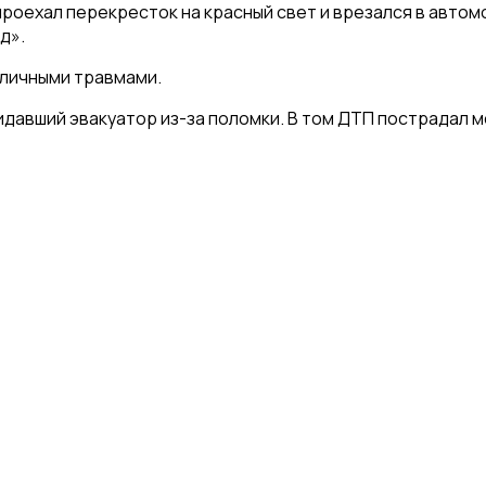
 проехал перекресток на красный свет и врезался в авто
д».
зличными травмами.
идавший эвакуатор из-за поломки. В том ДТП пострадал 