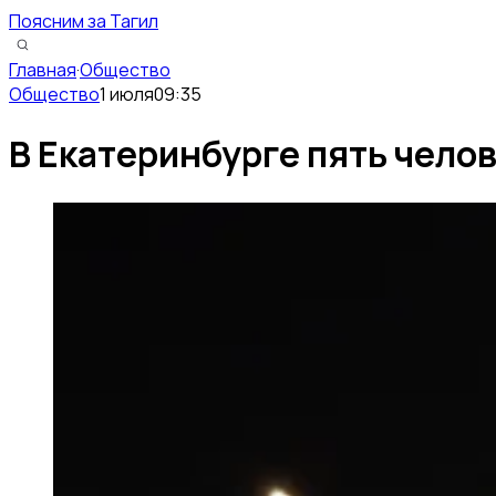
Поясним за Тагил
Главная
·
Общество
Общество
1 июля
09:35
В Екатеринбурге пять чело