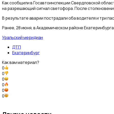
Как сообщили в Госавтоинспекции Свердловской области
на разрешающий сигнал светофора. После столкновения
В результате аварии пострадали оба водителя и три пас
Ранее, 28 июня, в Академическом районе Екатеринбурга
Уральский меридиан
ДТП
Екатеринбург
Как вам материал?
0
0
0
0
0
0