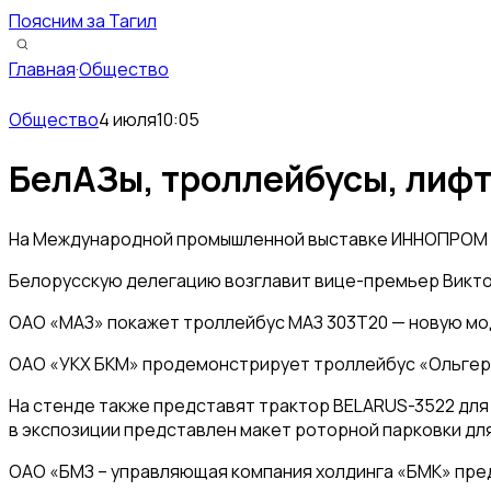
Поясним за Тагил
Главная
·
Общество
Общество
4 июля
10:05
БелАЗы, троллейбусы, лиф
На Международной промышленной выставке ИННОПРОМ при
Белорусскую делегацию возглавит вице-премьер Виктор
ОАО «МАЗ» покажет троллейбус МАЗ 303Т20 — новую мод
ОАО «УКХ БКМ» продемонстрирует троллейбус «Ольгерд»
На стенде также представят трактор BELARUS-3522 дл
в экспозиции представлен макет роторной парковки д
ОАО «БМЗ – управляющая компания холдинга «БМК» пре