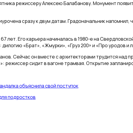
тника режиссеру Алексею Балабанову. Монумент появится
урочена сразу к двум датам. Градоначальник напомнил, 
67 лет. Его карьера начиналась в 1980-е на Свердловско
: дилогию «Брат», «Жмурки», «Груз 200» и «Про уродов и 
ов. Сейчас он вместе с архитекторами трудится над прое
»: режиссер сидит в вагоне трамвая. Открытие запланиро
андалка объяснила свой поступок
для подростков