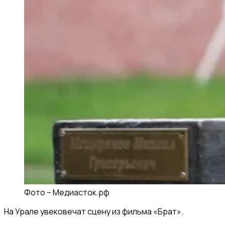
Фото –
Медиасток.рф
На Урале увековечат сцену из фильма «Брат».