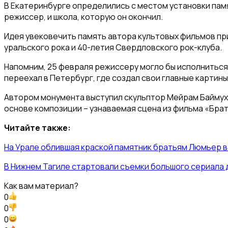
В Екатеринбурге определились с местом установки памя
режиссер, и школа, которую он окончил.
Идея увековечить память автора культовых фильмов при
уральского рока и 40-летия Свердловского рок-клуба.
Напомним, 25 февраля режиссеру могло бы исполниться 
переехал в Петербург, где создал свои главные картины
Автором монумента выступил скульптор Мейрам Баймухан
основе композиции – узнаваемая сцена из фильма «Брат
Читайте также:
На Урале облившая краской памятник братьям Люмьер в
В Нижнем Тагиле стартовали съемки большого сериала 
Как вам материал?
0
0
0