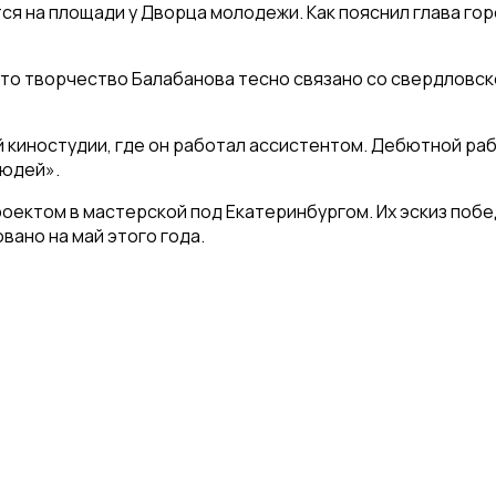
 на площади у Дворца молодежи. Как пояснил глава горо
что творчество Балабанова тесно связано со свердловск
й киностудии, где он работал ассистентом. Дебютной ра
людей».
ктом в мастерской под Екатеринбургом. Их эскиз победи
вано на май этого года.