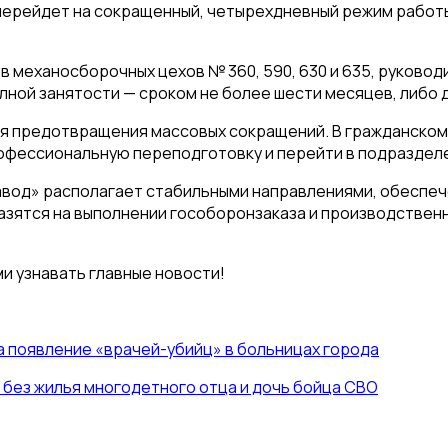
 перейдет на сокращенный, четырехдневный режим работ
в механосборочных цехов № 360, 590, 630 и 635, руково
ной занятости — сроком не более шести месяцев, либо д
я предотвращения массовых сокращений. В гражданском 
офессиональную переподготовку и перейти в подраздел
вод» располагает стабильными направлениями, обеспеч
азятся на выполнении гособоронзаказа и производствен
ми узнавать главные новости!
на появление «врачей-убийц» в больницах города
 без жилья многодетного отца и дочь бойца СВО