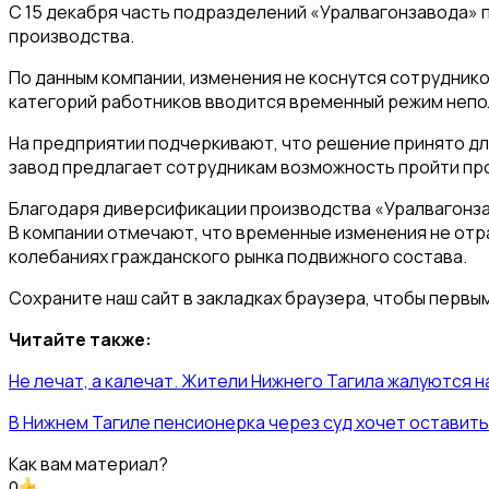
С 15 декабря часть подразделений «Уралвагонзавода»
производства.
По данным компании, изменения не коснутся сотруднико
категорий работников вводится временный режим непол
На предприятии подчеркивают, что решение принято дл
завод предлагает сотрудникам возможность пройти пр
Благодаря диверсификации производства «Уралвагонза
В компании отмечают, что временные изменения не отр
колебаниях гражданского рынка подвижного состава.
Сохраните наш сайт в закладках браузера, чтобы первы
Читайте также:
Не лечат, а калечат. Жители Нижнего Тагила жалуются 
В Нижнем Тагиле пенсионерка через суд хочет оставить
Как вам материал?
0