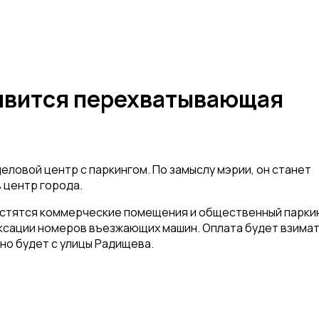
оявится перехватывающая
ловой центр с паркингом. По замыслу мэрии, он станет
 центр города.
местятся коммерческие помещения и общественный паркин
ксации номеров въезжающих машин. Оплата будет взимат
но будет с улицы Радищева.