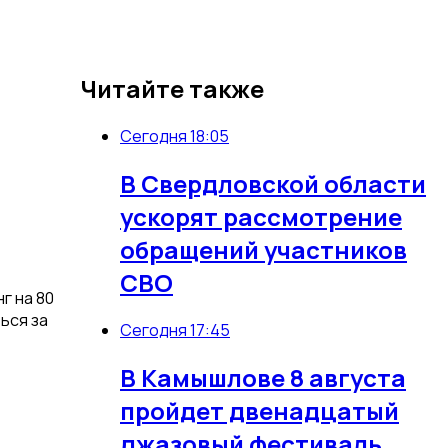
Читайте также
Сегодня 18:05
В Свердловской области
ускорят рассмотрение
обращений участников
СВО
г на 80
ься за
Сегодня 17:45
В Камышлове 8 августа
пройдет двенадцатый
джазовый фестиваль