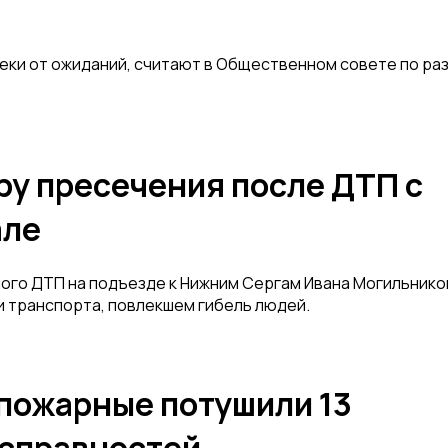
леки от ожиданий, считают в Общественном совете по ра
ру пресечения после ДТП с
але
ого ДТП на подъезде к Нижним Сергам Ивана Могильников
и транспорта, повлекшем гибель людей.
 пожарные потушили 13
исправностей