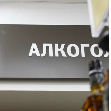
Книжный фестиваль
«Красная строка»
переедет на
Октябрьскую площадь в
Екатеринбурге
Сегодня 16:30
В Екатеринбурге
открылась выставка
Андрея Старцева
«Страсти по Андрею»
Сегодня 16:16