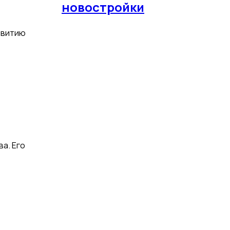
новостройки
звитию
а. Его