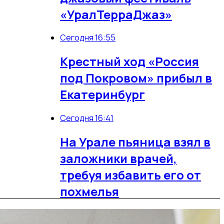
«УралТерраДжаз»
Сегодня 16:55
Крестный ход «Россия
под Покровом» прибыл в
Екатеринбург
Сегодня 16:41
На Урале пьяница взял в
заложники врачей,
требуя избавить его от
похмелья
Сегодня 16:35