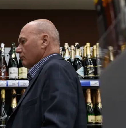
Крестный отец
уральской мафии вышел
на свободу после 20 лет
тюрьмы
Сегодня 16:10
Строителям
Свердловской области
вручили награды в
преддверии
профессионального
праздника
Сегодня 16:10