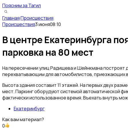
Поясним за Тагил
Главная
·
Происшествия
Происшествия
3 июня
08:10
В центре Екатеринбурга п
парковка на 80 мест
На пересечении улиц Радищева и Шейнкмана построят де
перехватывающим для автомобилистов, приезжающих в
Высота здания составит 11 этажей. На первых двух раз
мест. Паркинг оборудуют системой автоматической фи
фактически использованное время. Въехать внутрь мож
Екатеринбург
Как вам материал?
0