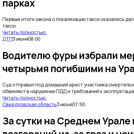
парках
Первые итоги закона о локализации такси оказались да
такси.
Читать полностью
ДТП
3 июня
08:00
Водителю фуры избрали ме
четырьмя погибшими на Ур
Суд отправил под домашний арест участника смертельн
обвиняют в нарушении ПДД и требований к эксплуатаци
Читать полностью
Свердловская область
3 июня
07:50
За сутки на Среднем Урале
возгораний из-за гроз и не