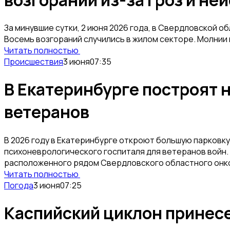
За минувшие сутки, 2 июня 2026 года, в Свердловской о
Восемь возгораний случились в жилом секторе. Молнии и
Читать полностью
Происшествия
3 июня
07:35
В Екатеринбурге построят 
ветеранов
В 2026 году в Екатеринбурге откроют большую парковк
психоневрологического госпиталя для ветеранов войн.
расположенного рядом Свердловского областного онк
Читать полностью
Погода
3 июня
07:25
Каспийский циклон принесе