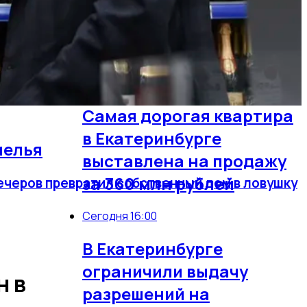
В Екатеринбурге покажут
фильмы-победители
фестиваля «Сталкер»
Сегодня 16:07
Самая дорогая квартира
в Екатеринбурге
мелья
выставлена на продажу
за 360 млн рублей
вечеров превратил собственный дом в ловушку
Сегодня 16:00
В Екатеринбурге
ограничили выдачу
н в
разрешений на