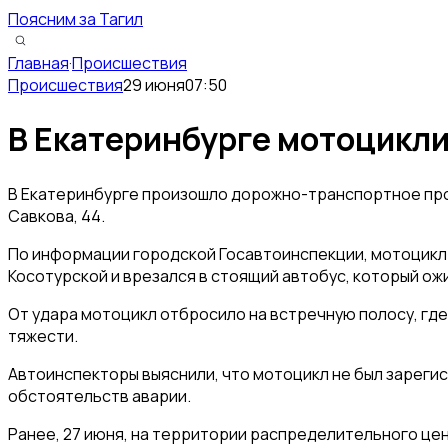
Поясним за Тагил
Главная
·
Происшествия
Происшествия
29 июня
07:50
В Екатеринбурге мотоцикли
В Екатеринбурге произошло дорожно-транспортное проис
Савкова, 44.
По информации городской Госавтоинспекции, мотоцикл 
Косотурской и врезался в стоящий автобус, который ож
От удара мотоцикл отбросило на встречную полосу, гд
тяжести.
Автоинспекторы выяснили, что мотоцикл не был зарегист
обстоятельств аварии.
Ранее, 27 июня, на территории распределительного цент