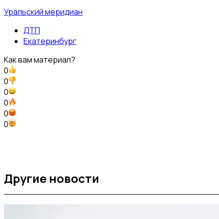
Уральский меридиан
ДТП
Екатеринбург
Как вам материал?
0
0
0
0
0
0
Другие новости