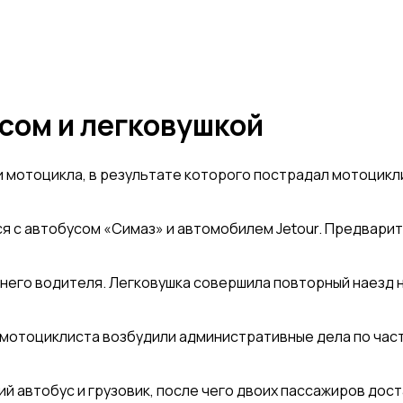
усом и легковушкой
мотоцикла, в результате которого пострадал мотоциклис
 с автобусом «Симаз» и автомобилем Jetour. Предварит
тнего водителя. Легковушка совершила повторный наезд
отоциклиста возбудили административные дела по части 1
й автобус и грузовик, после чего двоих пассажиров дост