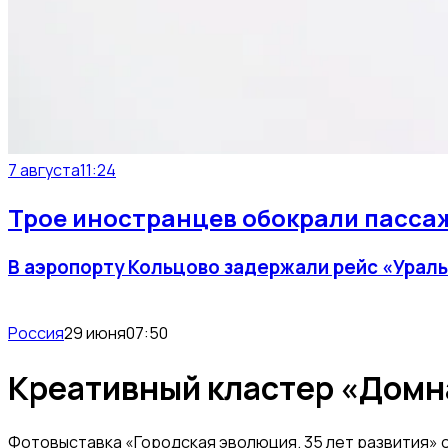
7 августа
11:24
Трое иностранцев обокрали пассаж
В аэропорту Кольцово задержали рейс «Ураль
Россия
29 июня
07:50
Креативный кластер «Домна
Фотовыставка «Городская эволюция. 35 лет развития» о