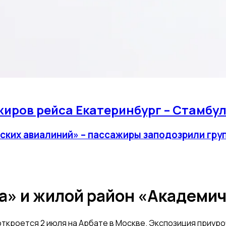
иров рейса Екатеринбург – Стамбул
ских авиалиний» – пассажиры заподозрили груп
» и жилой район «Академич
ткроется 2 июля на Арбате в Москве. Экспозиция приуро