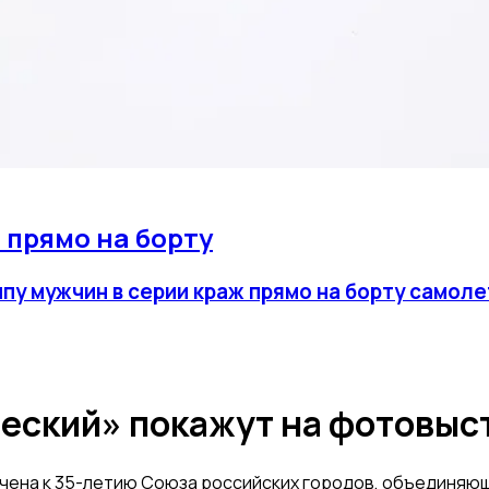
 прямо на борту
пу мужчин в серии краж прямо на борту самоле
еский» покажут на фотовыст
чена к 35-летию Союза российских городов, объединяюще