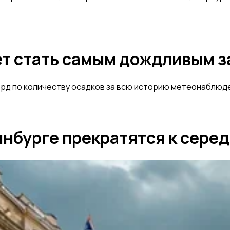
ет стать самым дождливым 
орд по количеству осадков за всю историю метеонаблюде
нбурге прекратятся к сере