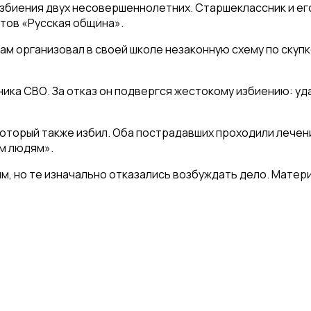
збиения двух несовершеннолетних. Старшеклассник и его 
тов «Русская община».
 организовал в своей школе незаконную схему по скупке
ика СВО. За отказ он подвергся жестокому избиению: уда
оторый также избил. Оба пострадавших проходили лечени
ым людям».
, но те изначально отказались возбуждать дело. Матери 