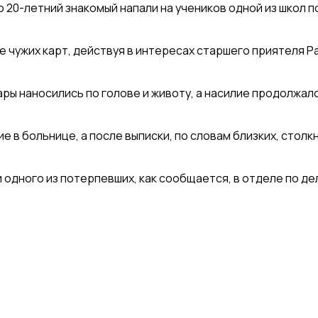
20-летний знакомый напали на учеников одной из школ п
 чужих карт, действуя в интересах старшего приятеля Ра
ры наносились по голове и животу, а насилие продолжало
е в больнице, а после выписки, по словам близких, сто
одного из потерпевших, как сообщается, в отделе по де