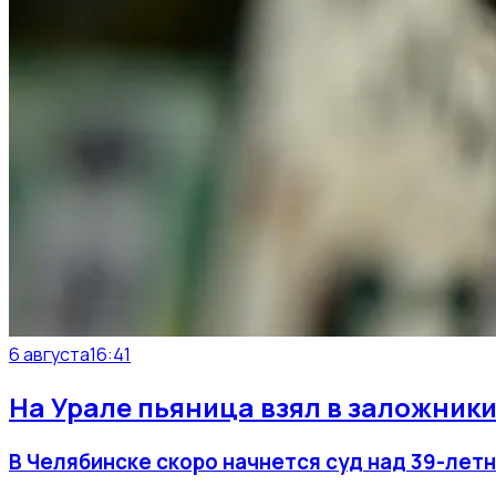
6 августа
16:41
На Урале пьяница взял в заложники
В Челябинске скоро начнется суд над 39-лет