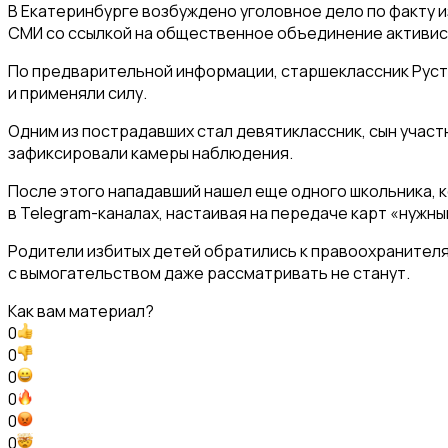
В Екатеринбурге возбуждено уголовное дело по факту и
СМИ со ссылкой на общественное объединение активис
По предварительной информации, старшеклассник Рустам
и применяли силу.
Одним из пострадавших стал девятиклассник, сын участн
зафиксировали камеры наблюдения.
После этого нападавший нашел еще одного школьника, к
в Telegram-каналах, настаивая на передаче карт «нужн
Родители избитых детей обратились к правоохранителям
с вымогательством даже рассматривать не станут.
Как вам материал?
0
0
0
0
0
0