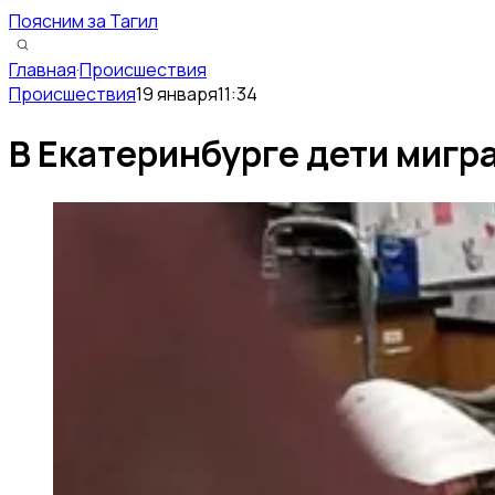
Поясним за Тагил
Главная
·
Происшествия
Происшествия
19 января
11:34
В Екатеринбурге дети мигра