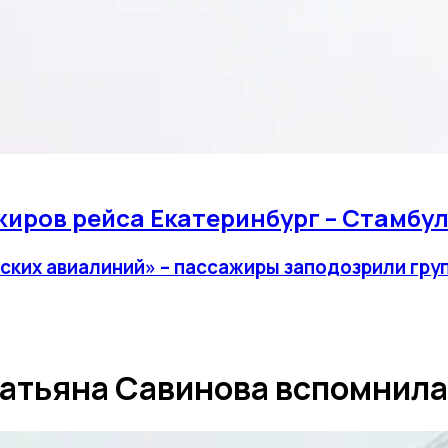
иров рейса Екатеринбург – Стамбул
ских авиалиний» – пассажиры заподозрили груп
атьяна Савинова вспомнила 