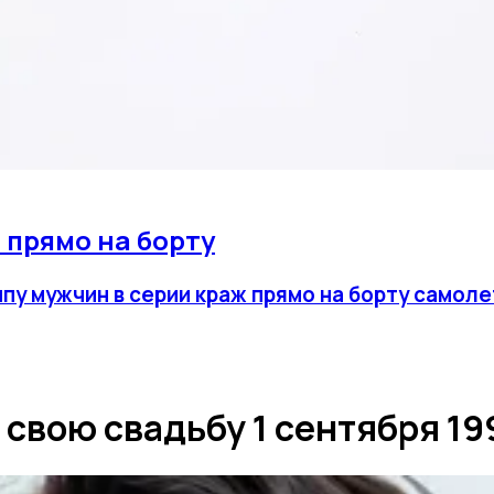
 прямо на борту
пу мужчин в серии краж прямо на борту самоле
свою свадьбу 1 сентября 19