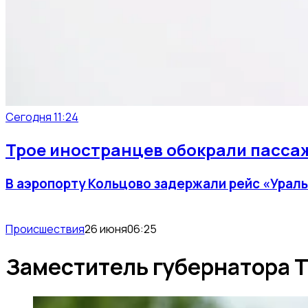
Сегодня 11:24
Трое иностранцев обокрали пассаж
В аэропорту Кольцово задержали рейс «Ураль
Происшествия
26 июня
06:25
Заместитель губернатора Т