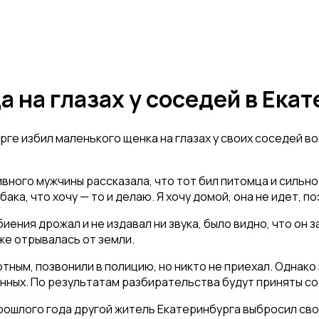
 на глазах у соседей в Ека
ге избил маленького щенка на глазах у своих соседей во
ого мужчины рассказала, что тот бил питомца и сильно т
ка, что хочу — то и делаю. Я хочу домой, она не идет, по
ения дрожал и не издавал ни звука, было видно, что он з
аже отрывалась от земли.
тным, позвонили в полицию, но никто не приехал. Однак
ных. По результатам разбирательства будут приняты с
ошлого года другой житель Екатеринбурга выбросил свою 