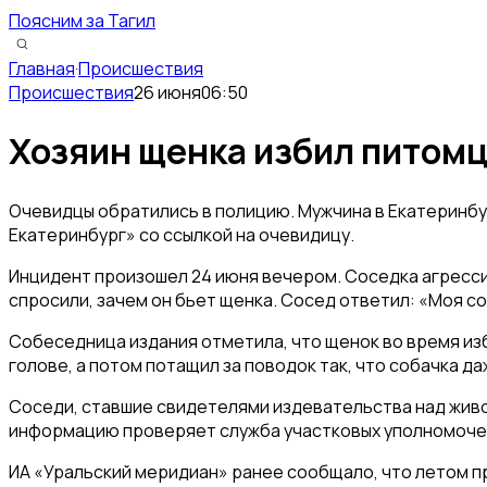
Поясним за Тагил
Главная
·
Происшествия
Происшествия
26 июня
06:50
Хозяин щенка избил питомца
Очевидцы обратились в полицию. Мужчина в Екатеринбур
Екатеринбург» со ссылкой на очевидицу.
Инцидент произошел 24 июня вечером. Соседка агрессивн
спросили, зачем он бьет щенка. Сосед ответил: «Моя соба
Собеседница издания отметила, что щенок во время изби
голове, а потом потащил за поводок так, что собачка д
Соседи, ставшие свидетелями издевательства над живо
информацию проверяет служба участковых уполномочен
ИА «Уральский меридиан» ранее сообщало, что летом пр