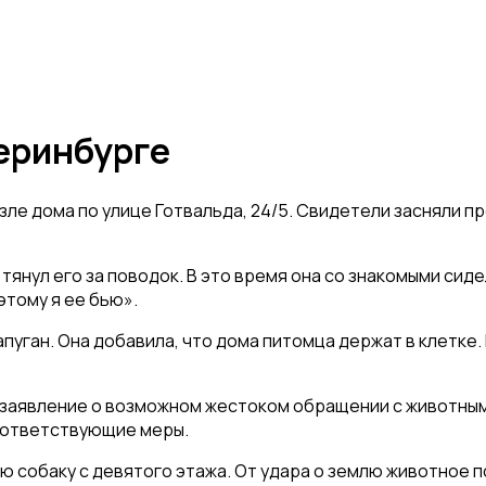
теринбурге
зле дома по улице Готвальда, 24/5. Свидетели засняли 
янул его за поводок. В это время она со знакомыми сиде
этому я ее бью».
апуган. Она добавила, что дома питомца держат в клетке.
о заявление о возможном жестоком обращении с животным
оответствующие меры.
собаку с девятого этажа. От удара о землю животное по