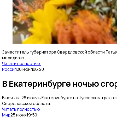
Заместитель губернатора Свердловской области Татьян
меридиан».
Читать полностью
Россия
26 июня
06:20
В Екатеринбурге ночью сго
В ночь на 26 июня в Екатеринбурге на Чусовском тракт
Свердловской области.
Читать полностью
Мир
25 июня
19:50