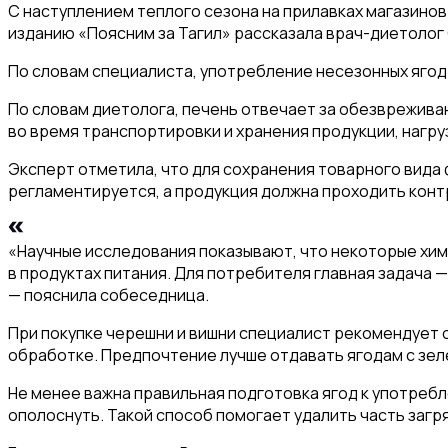
С наступлением теплого сезона на прилавках магазинов
изданию «Поясним за Тагил» рассказала врач-диетолог
По словам специалиста, употребление несезонных ягод
По словам диетолога, печень отвечает за обезвреживан
во время транспортировки и хранения продукции, нагру
Эксперт отметила, что для сохранения товарного вида
регламентируется, а продукция должна проходить конт
«Научные исследования показывают, что некоторые хим
в продуктах питания. Для потребителя главная задача 
— пояснила собеседница.
При покупке черешни и вишни специалист рекомендует 
обработке. Предпочтение лучше отдавать ягодам с зел
Не менее важна правильная подготовка ягод к употребл
ополоснуть. Такой способ помогает удалить часть загр