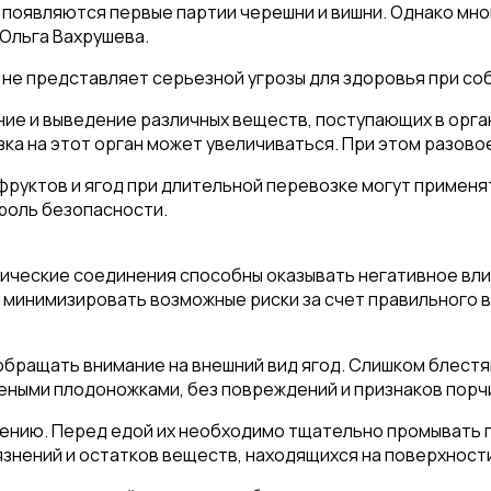
 появляются первые партии черешни и вишни. Однако мно
 Ольга Вахрушева.
 не представляет серьезной угрозы для здоровья при с
ие и выведение различных веществ, поступающих в орган
зка на этот орган может увеличиваться. При этом разово
 фруктов и ягод при длительной перевозке могут примен
роль безопасности.
ические соединения способны оказывать негативное вли
— минимизировать возможные риски за счет правильного 
обращать внимание на внешний вид ягод. Слишком блест
еными плодоножками, без повреждений и признаков порч
ению. Перед едой их необходимо тщательно промывать по
язнений и остатков веществ, находящихся на поверхност