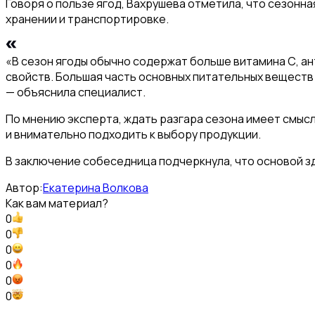
Говоря о пользе ягод, Вахрушева отметила, что сезон
хранении и транспортировке.
«В сезон ягоды обычно содержат больше витамина С, ан
свойств. Большая часть основных питательных веществ 
— объяснила специалист.
По мнению эксперта, ждать разгара сезона имеет смысл
и внимательно подходить к выбору продукции.
В заключение собеседница подчеркнула, что основой зд
Автор:
Екатерина Волкова
Как вам материал?
0
0
0
0
0
0