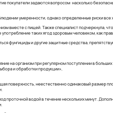
гие покупатели задаются вопросом: насколько безопасны
облюдении умеренности, однако определенные риски все
изм вместе с пищей. Также специалист подчеркнула, что
е употребление таких ягод здоровым человеком, как пра
яться фунгициды и другие защитные средства, препятств
яние на организм при регулярном поступлении в больши
выбора и обработки продукции»,
ящая поверхность, неестественно одинаковый размер пло
и.
д проточной водой в течение нескольких минут. Дополни
и.