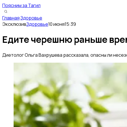
Поясним за Тагил
Главная
·
Здоровье
Эксклюзив
Здоровье
10 июня
15:39
Едите черешню раньше вре
Диетолог Ольга Вахрушева рассказала, опасны ли несе