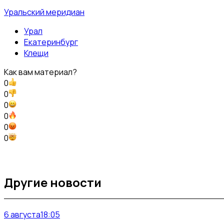
Уральский меридиан
Урал
Екатеринбург
Клещи
Как вам материал?
0
0
0
0
0
0
Другие новости
6 августа
18:05