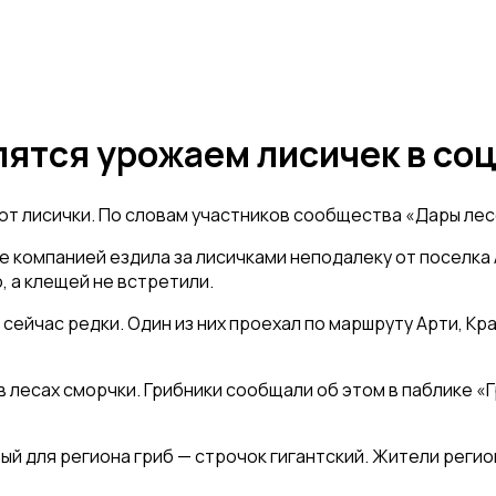
ятся урожаем лисичек в со
 лисички. По словам участников сообщества «Дары лесов
е компанией ездила за лисичками неподалеку от поселка 
, а клещей не встретили.
ейчас редки. Один из них проехал по маршруту Арти, Кра
в лесах сморчки. Грибники сообщали об этом в паблике «
овый для региона гриб — строчок гигантский. Жители рег