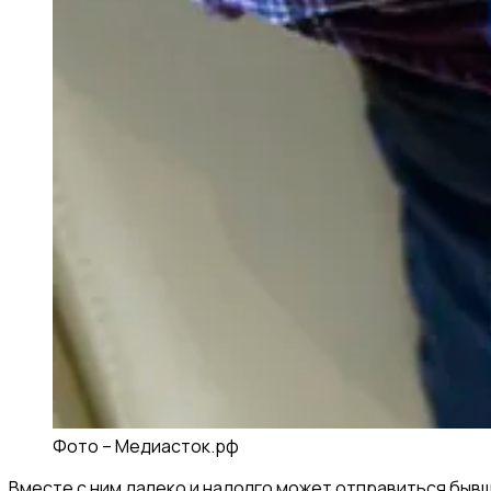
Фото –
Медиасток.рф
Вместе с ним далеко и надолго может отправиться быв