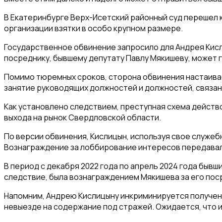
В Екатеринбурге Верх-Исетский районный суд перешел 
организации взятки в особо крупном размере.
Государственное обвинение запросило для Андрея Кисл
посреднику, бывшему депутату Павлу Мякишеву, может г
Помимо тюремных сроков, сторона обвинения настаивае
занятие руководящих должностей и должностей, связанн
Как установлено следствием, преступная схема действо
выхода на рынок Свердловской области.
По версии обвинения, Кислицын, используя свое служеб
Вознаграждение за лоббирование интересов передавал
В период с декабря 2022 года по апрель 2024 года бывш
следствие, была вознаграждением Мякишева за его пос
Напомним, Андрею Кислицыну инкриминируется получени
невыезде на содержание под стражей. Ожидается, что 