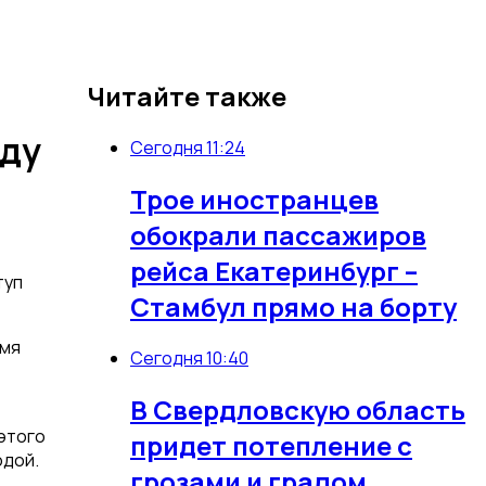
Читайте также
жду
Сегодня 11:24
Трое иностранцев
обокрали пассажиров
рейса Екатеринбург –
туп
Стамбул прямо на борту
емя
Сегодня 10:40
В Свердловскую область
этого
придет потепление с
одой.
грозами и градом