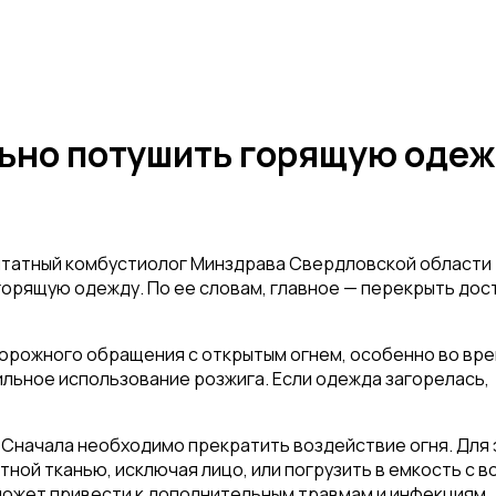
льно потушить горящую оде
штатный комбустиолог Минздрава Свердловской области
горящую одежду. По ее словам, главное — перекрыть дос
торожного обращения с открытым огнем, особенно во вр
ильное использование розжига. Если одежда загорелась,
Сначала необходимо прекратить воздействие огня. Для 
ной тканью, исключая лицо, или погрузить в емкость с в
 может привести к дополнительным травмам и инфекциям.