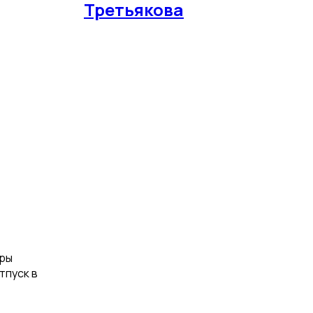
Третьякова
тры
тпуск в