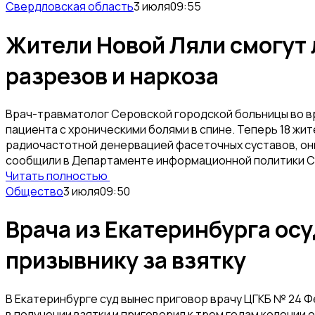
Свердловская область
3 июля
09:55
Жители Новой Ляли смогут л
разрезов и наркоза
Врач-травматолог Серовской городской больницы во вр
пациента с хроническими болями в спине. Теперь 18 ж
радиочастотной денервацией фасеточных суставов, они
сообщили в Департаменте информационной политики С
Читать полностью
Общество
3 июля
09:50
Врача из Екатеринбурга ос
призывнику за взятку
В Екатеринбурге суд вынес приговор врачу ЦГКБ № 24 Ф
в получении взятки и приговорил к трем годам колонии