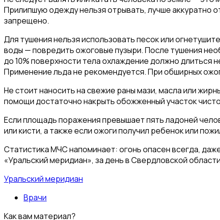
Прилипшую одежду нельзя отрывать, лучше аккуратно от
запрещено.
Для тушения нельзя использовать песок или огнетушитель
воды — повредить ожоговые пузыри. После тушения нео
до 10% поверхности тела охлаждение должно длиться не
Применение льда не рекомендуется. При обширных ожо
Не стоит наносить на свежие раны мази, масла или жир
помощи достаточно накрыть обожженный участок чисто
Если площадь поражения превышает пять ладоней челов
или кисти, а также если ожоги получил ребенок или пож
Статистика МЧС напоминает: огонь опасен всегда, даже 
«Уральский меридиан», за день в Свердловской области
Уральский меридиан
Врачи
Как вам материал?