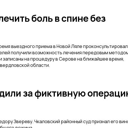
ечить боль в спине без
емя выездного приема в Новой Ляле проконсультировал 
ителей получили возможность лечения передовым методо
 записаны на процедуру в Серове на ближайшее время,
вердловской области.
удили за фиктивную операц
едору Звереву. Чкаловский районный суд признал его ви
 общего режима.