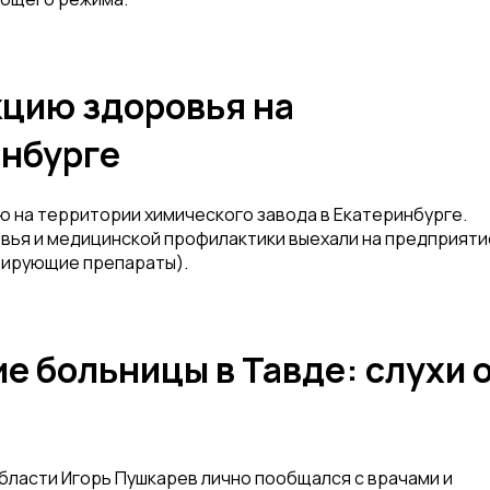
кцию здоровья на
инбурге
 на территории химического завода в Екатеринбурге.
вья и медицинской профилактики выехали на предприят
цирующие препараты).
е больницы в Тавде: слухи 
ласти Игорь Пушкарев лично пообщался с врачами и