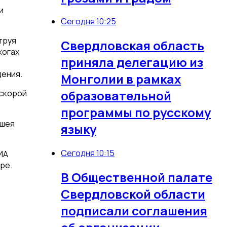
и
Сегодня 10:25
труя
Свердловская область
жогах
приняла делегацию из
дения.
Монголии в рамках
образовательной
 скорой
программы по русскому
 шея
языку
Сегодня 10:15
ИА
ре.
В Общественной палате
Свердловской области
подписали соглашения