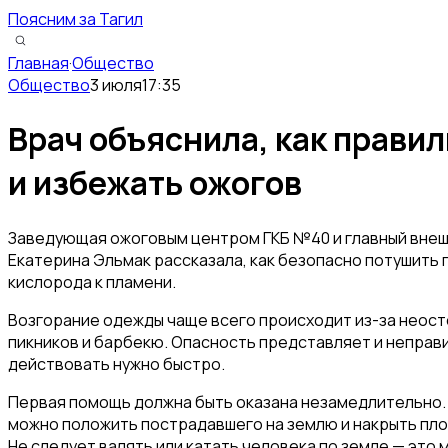
Поясним за Тагил
Главная
·
Общество
Общество
3 июля
17:35
Врач объяснила, как прави
и избежать ожогов
Заведующая ожоговым центром ГКБ №40 и главный вне
Екатерина Эльмак рассказала, как безопасно потушить 
кислорода к пламени.
Возгорание одежды чаще всего происходит из-за неос
пикников и барбекю. Опасность представляет и неправ
действовать нужно быстро.
Первая помощь должна быть оказана незамедлительно. 
можно положить пострадавшего на землю и накрыть плот
Не следует валять или катать человека по земле — это