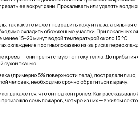
резать ее вокруг раны. Прокалывать или удалять волдыр
, так как это может повредить кожу и глаза, а сильная с
бходимо охладить обожженные участки. При локальных о
 менее 15–20 минут водой температурой около 15 °C.
гах охлаждение противопоказано из-за риска переохлаж
ные кремы — они препятствуют оттоку тепла. До прибытия
й сухой тканью.
ека (примерно 5% поверхности тела), пострадали лицо,
илой человек, необходимо срочно обратиться к врачу.
когда кажется, что он под контролем. Как рассказывало 
 произошло семь пожаров, четыре из них — в жилом секто