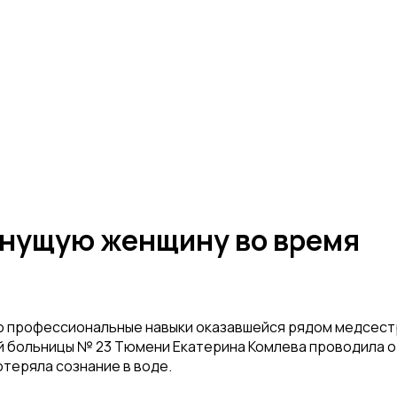
онущую женщину во время
 но профессиональные навыки оказавшейся рядом медсес
й больницы № 23 Тюмени Екатерина Комлева проводила о
отеряла сознание в воде.