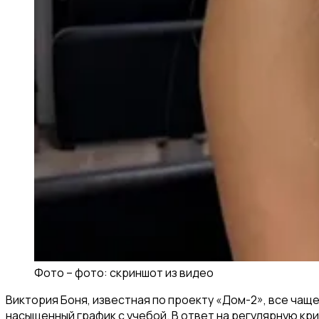
Фото –
фото: скриншот из видео
Виктория Боня, известная по проекту «Дом-2», все чащ
насыщенный график с учебой. В ответ на регулярную к