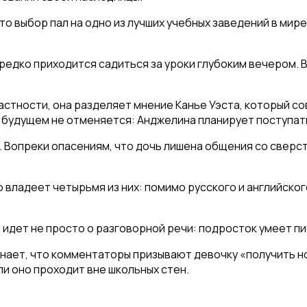
о выбор пал на одно из лучших учебных заведений в ми
редко приходится садиться за уроки глубоким вечером. Во
астности, она разделяет мнение Канье Уэста, который с
 будущем не отменяется: Анджелина планирует поступать
Вопреки опасениям, что дочь лишена общения со сверстн
о владеет четырьмя из них: помимо русского и английско
 идет не просто о разговорной речи: подросток умеет пис
ает, что комментаторы призывают девочку «получить но
ли оно проходит вне школьных стен.