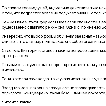
По словам телеведущей, Анджелина действительно нахо
о том, что подросток вовсе не получает знаний, а тольк
Тем не менее, такой формат имеет свои сложности. Дево
существенно сдвигало режим сна. Однако, по мнению Бо
Интересно, что выбор формы обучения звездная мать об
считает, что стандартный подход способен ограничива
Отдельно Виктория остановилась на вопросе социализац
пространства.
Главным же аргументом в споре с критиками стали успех
в испанском.
Боня, которая сама когда-то изучала испанский, с удивл
Звездную мать искренне возмущает несправедливость х
полиглота. Боня уверена: такая база — лучшее доказате
Читайте также: