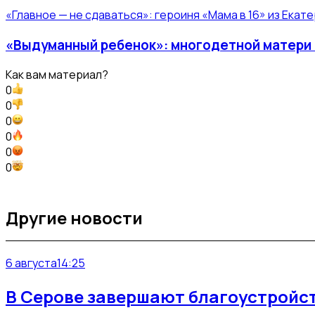
«Главное — не сдаваться»: героиня «Мама в 16» из Екат
«Выдуманный ребенок»: многодетной матери и
Как вам материал?
0
0
0
0
0
0
Другие новости
6 августа
14:25
В Серове завершают благоустройст