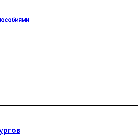
 пособиями
ургов