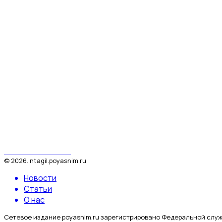
Поясним за Тагил
©
2026
.
ntagil.poyasnim.ru
Новости
Статьи
О нас
Сетевое издание poyasnim.ru зарегистрировано Федеральной служ