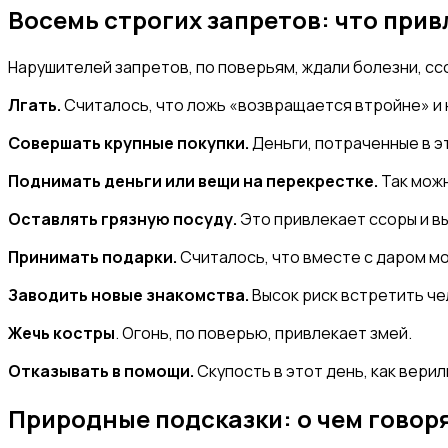
Восемь строгих запретов: что прив
Нарушителей запретов, по поверьям, ждали болезни, ссо
Лгать.
Считалось, что ложь «возвращается втройне» и
Совершать крупные покупки.
Деньги, потраченные в эт
Поднимать деньги или вещи на перекрестке.
Так мож
Оставлять грязную посуду.
Это привлекает ссоры и в
Принимать подарки.
Считалось, что вместе с даром мо
Заводить новые знакомства.
Высок риск встретить че
Жечь костры
. Огонь, по поверью, привлекает змей.
Отказывать в помощи.
Скупость в этот день, как вери
Природные подсказки: о чем говор