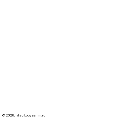
Поясним за Тагил
©
2026
.
ntagil.poyasnim.ru