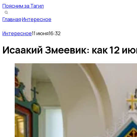
Поясним за Тагил
Главная
·
Интересное
Интересное
11 июня
16:32
Исаакий Змеевик: как 12 ию