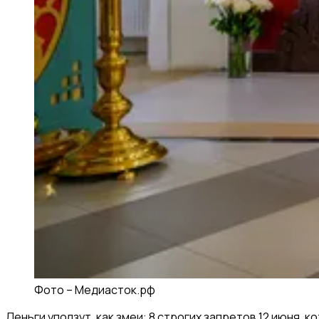
Фото –
Медиасток.рф
Деньги уползут, как змеи: 8 строгих запретов 12 июня, к