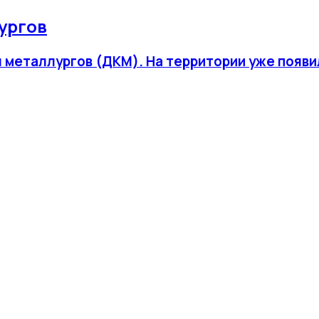
ургов
ры металлургов (ДКМ). На территории уже по