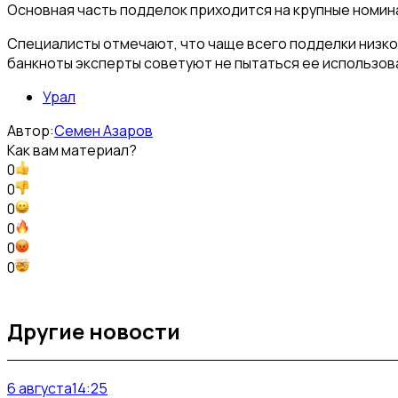
Основная часть подделок приходится на крупные номина
Специалисты отмечают, что чаще всего подделки низко
банкноты эксперты советуют не пытаться ее использова
Урал
Автор:
Семен Азаров
Как вам материал?
0
0
0
0
0
0
Другие новости
6 августа
14:25