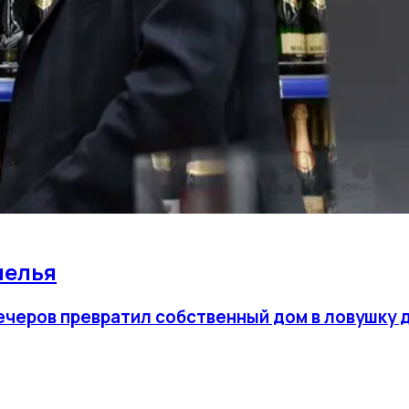
мелья
вечеров превратил собственный дом в ловушку