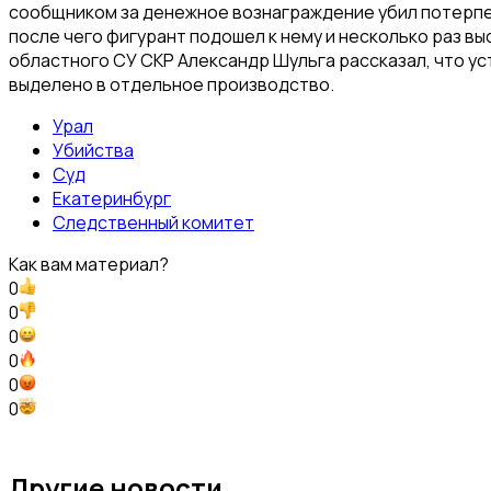
сообщником за денежное вознаграждение убил потерпевш
после чего фигурант подошел к нему и несколько раз в
областного СУ СКР Александр Шульга рассказал, что у
выделено в отдельное производство.
Урал
Убийства
Суд
Екатеринбург
Следственный комитет
Как вам материал?
0
0
0
0
0
0
Другие новости